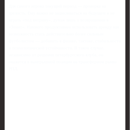
Для самого игрока текущий период — проверка на
зрелость. Ему важно не зацикливаться на будущем и не
играть «под витрину», думая лишь о возвращении в
«Зенит». Намного продуктивнее использовать аренду как
возможность стать действительно более сильным
футболистом — добавить в физике, тактике, стабильности
и психологической устойчивости. В таком случае,
независимо от решения петербургского клуба, он
окажется в выигрышной позиции на трансферном рынке
РПЛ.