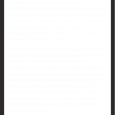
Сам Ахметов в своих комментариях избегает
категоричности: он не даёт громких заявлений о том, что
обязательно вернётся и станет ключевым игроком основы,
но и не закрывает дверь перед «Зенитом». Такая позиция
выглядит взвешенной: футболист понимает, что в его
ситуации решать будут не слова, а игра — статистика,
стабильность, влияние на результат.
Отдельный интерес представляет вопрос, в каком амплуа
клубы видят Ильзата в долгосрочной перспективе. Это
универсальный полузащитник, который может
действовать и глубже, помогая при выходе из обороны, и
ближе к атаке, участвуя в создании моментов. В «Зените»
традиционно высокие требования к такому типу игроков:
нужен не только технический арсенал, но и умение
быстро принимать решения под давлением, а также
высокий объём работы без мяча. Именно эти качества
тренерский штаб будет оценивать при рассмотрении
вопроса о его возврате.