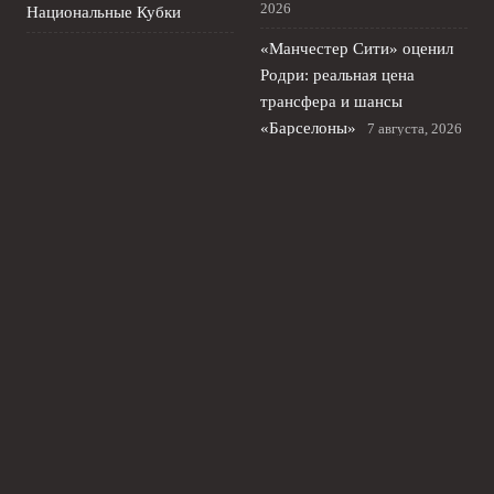
2026
Национальные Кубки
«Манчестер Сити» оценил
Родри: реальная цена
трансфера и шансы
«Барселоны»
7 августа, 2026
«Бавария» и «Барселона»
борются за нападающего
«Манчестер Юнайтед»
летом
6 августа, 2026
Саусь о требованиях
Карседо в «Спартаке» после
перехода из «Балтики»
5
августа, 2026
© 2026 Туманный Альбион
Новости «Челси»