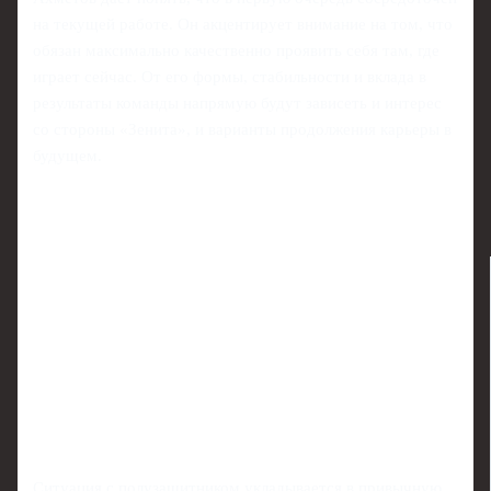
на текущей работе. Он акцентирует внимание на том, что
обязан максимально качественно проявить себя там, где
играет сейчас. От его формы, стабильности и вклада в
результаты команды напрямую будут зависеть и интерес
со стороны «Зенита», и варианты продолжения карьеры в
будущем.
Ситуация с полузащитником укладывается в привычную