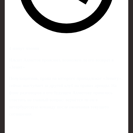
4 минут чтения
Ильзат Ахметов прояснил, возможен ли его возврат в
«Зенит»
Полузащитник, права на которого принадлежат «Зениту»,
сейчас выступает за другой клуб на правах аренды. На
фоне разговоров о его будущем Ахметову пришлось
ответить на главный вопрос: вернётся ли он в
петербургскую команду после окончания текущего
соглашения.