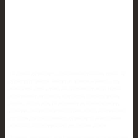
По словам футболиста, однозначного решения сейчас не
существует: многое зависит от позиции «Зенита», его
нынешнего клуба и того, как он проведёт сезон. Игрок
подчёркивает, что связан контрактом с петербургским
клубом, но при этом не исключает ни одного варианта
развития событий. Фактически речь идёт о классической
ситуации для арендованного футболиста: возвращение
возможно, но гарантировать его заранее нельзя.
Ахметов даёт понять, что в первую очередь сосредоточен