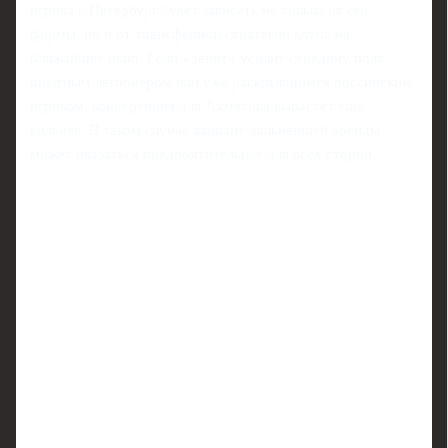
игрока в Петербург будет зависеть не только от его
формы, но и от трансферной стратегии клуба на
ближайшее окно. Если «Зенит» усилит середину поля
опытным легионером или уже раскрывшимся российским
игроком, конкуренция для Ахметова вырастет ещё
сильнее. В таком случае вариант дальнейшей аренды
может оказаться предпочтительнее для всех сторон.