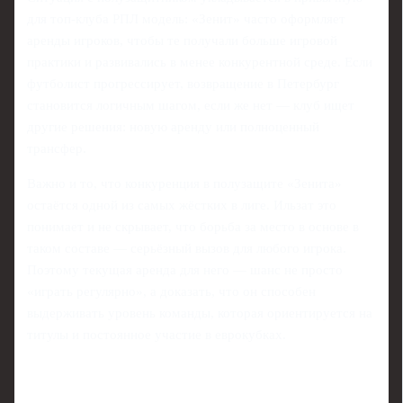
для топ-клуба РПЛ модель: «Зенит» часто оформляет
аренды игроков, чтобы те получали больше игровой
практики и развивались в менее конкурентной среде. Если
футболист прогрессирует, возвращение в Петербург
становится логичным шагом, если же нет — клуб ищет
другие решения: новую аренду или полноценный
трансфер.
Важно и то, что конкуренция в полузащите «Зенита»
остаётся одной из самых жёстких в лиге. Ильзат это
понимает и не скрывает, что борьба за место в основе в
таком составе — серьёзный вызов для любого игрока.
Поэтому текущая аренда для него — шанс не просто
«играть регулярно», а доказать, что он способен
выдерживать уровень команды, которая ориентируется на
титулы и постоянное участие в еврокубках.