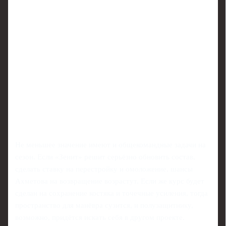
Не меньшее значение имеют и общекомандные задачи на
сезон. Если «Зенит» решит серьёзно обновить состав,
сделать ставку на перестройку и омоложение, шансы
Ахметова на возвращение возрастут. Если же курс будет
сделан на сохранение костяка и точечные усиления, тогда
пространство для манёвра сузится, и полузащитнику,
возможно, придётся искать себя в другом проекте.