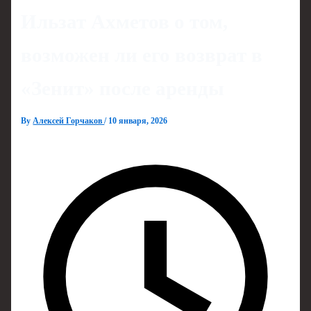
Ильзат Ахметов о том,
возможен ли его возврат в
«Зенит» после аренды
By
Алексей Горчаков
/
10 января, 2026