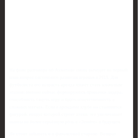
На фоне разговора об Ахметове снова выходит на первый
план вопрос системного развития игроков в РПЛ. Для
футболиста его возраста аренда может стать ключевым
этапом: именно сейчас формируются привычки лидера,
способность тянуть игру и брать ответственность в
сложных матчах. Если в арендном клубе он становится
фигурой, вокруг которой строят атаки, это увеличивает
шансы на более серьёзную роль в «Зените» в будущем.
Не стоит забывать и о финансовой стороне. Возврат