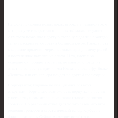
На фоне появления новых ярких игроков в чемпионате, о
которых уже говорят как о «новых звёздах», ситуация
Ахметова показывает другую сторону медали: не каждый
талант раскрывается сразу в большом клубе. Иногда путь
к вершине пролегает через несколько аренд, смену ролей
и постепенное накопление опыта. И то, насколько
успешно он пройдёт этот путь, во многом определит
ответ на вопрос: увидим ли мы Ильзата снова в футболке
«Зенита» или его карьера пойдёт по другой траектории.
Подводя итог, будущее полузащитника остаётся
открытым. Формально возможность вернуться в «Зенит»
у него есть, и сам игрок не исключает такого развития
событий. Но реальный ответ даст только сезон: его игра,
решения тренеров и стратегический взгляд клубов на
ближайшие годы. Сейчас Ахметову остаётся одно —