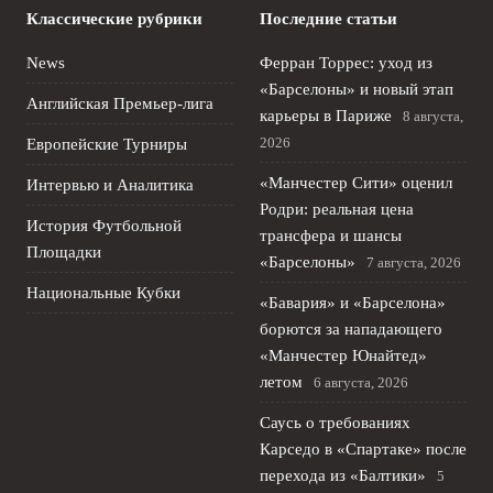
Классические рубрики
Последние статьи
News
Ферран Торрес: уход из
«Барселоны» и новый этап
Английская Премьер-лига
карьеры в Париже
8 августа,
2026
Европейские Турниры
«Манчестер Сити» оценил
Интервью и Аналитика
Родри: реальная цена
История Футбольной
трансфера и шансы
Площадки
«Барселоны»
7 августа, 2026
Национальные Кубки
«Бавария» и «Барселона»
борются за нападающего
«Манчестер Юнайтед»
летом
6 августа, 2026
Саусь о требованиях
Карседо в «Спартаке» после
перехода из «Балтики»
5