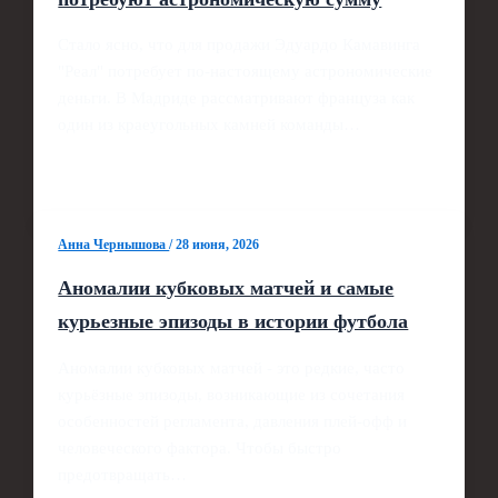
Стало ясно, что для продажи Эдуардо Камавинга
"Реал" потребует по-настоящему астрономические
деньги. В Мадриде рассматривают француза как
один из краеугольных камней команды…
Анна Чернышова
/
28 июня, 2026
Аномалии кубковых матчей и самые
курьезные эпизоды в истории футбола
Аномалии кубковых матчей - это редкие, часто
курьёзные эпизоды, возникающие из сочетания
особенностей регламента, давления плей-офф и
человеческого фактора. Чтобы быстро
предотвращать…