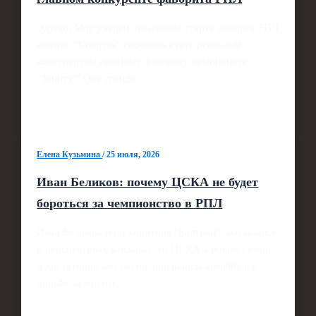
Эдуард Мор уверен: по итогам старта сезона в РПЛ
именно "Спартак" способен стать реальным
конкурентом главному фавориту чемпионата -
"Зениту". Оба гранда…
Елена Кузьмина
/
25 июля, 2026
Иван Беликов: почему ЦСКА не будет
бороться за чемпионство в РПЛ
Иван Беликов, полузащитник "Балтики", высказался
о перспективах московского ЦСКА в новом сезоне
и достаточно жестко оценил шансы армейцев в
борьбе за золото…