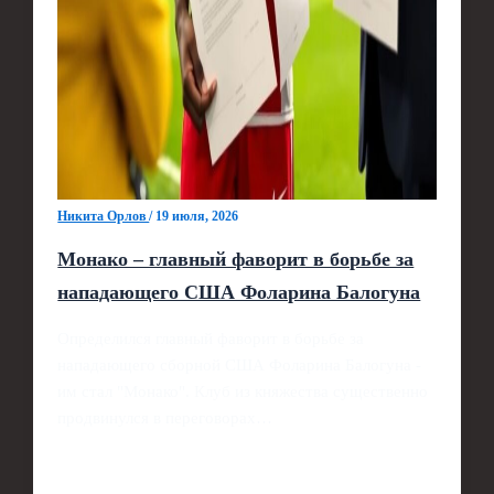
Никита Орлов
/
19 июля, 2026
Монако – главный фаворит в борьбе за
нападающего США Фоларина Балогуна
Определился главный фаворит в борьбе за
нападающего сборной США Фоларина Балогуна -
им стал "Монако". Клуб из княжества существенно
продвинулся в переговорах…