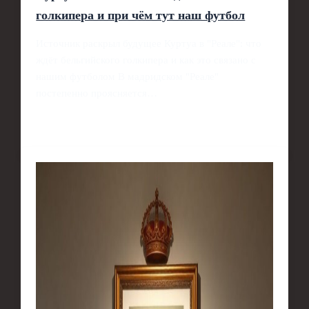
голкипера и при чём тут наш футбол
Источник раскрыл будущее Куртуа в "Реале": что
ждёт бельгийского голкипера и как это связано с
нашим футболом В мадридском "Реале"
постепенно проясняется…