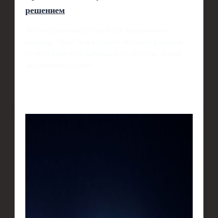
решением
Мастантуоно выбрал клуб для продолжения
карьеры. "Реал" не в восторге от такого решения,
но пока вынужден наблюдать со стороны. Юный
аргентинский талант…