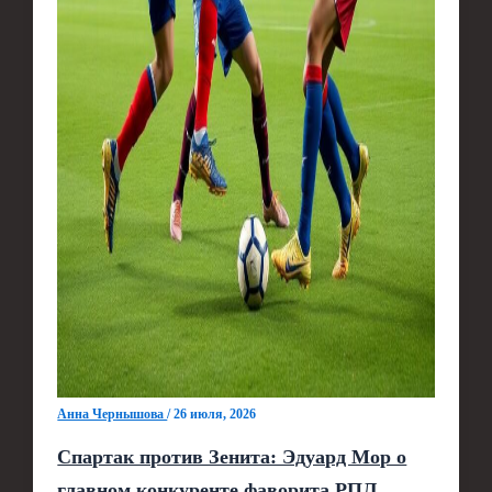
Анна Чернышова
/
26 июля, 2026
Спартак против Зенита: Эдуард Мор о
главном конкуренте фаворита РПЛ