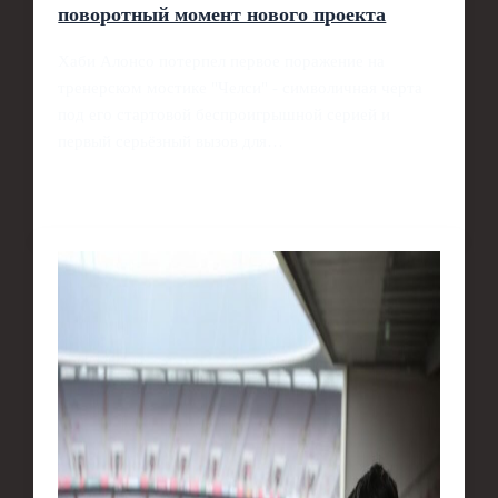
поворотный момент нового проекта
Хаби Алонсо потерпел первое поражение на
тренерском мостике "Челси" - символичная черта
под его стартовой беспроигрышной серией и
первый серьёзный вызов для…