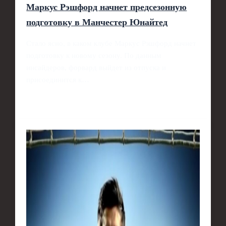
Маркус Рэшфорд начнет предсезонную
подготовку в Манчестер Юнайтед
Стало ясно, в каком клубе Маркус Рэшфорд начнет
подготовку к новому сезону. По данным
инсайдеров, форвард выйдет из отпуска и
присоединится к…