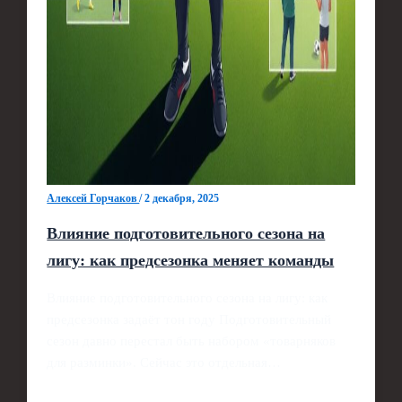
Алексей Горчаков
/
2 декабря, 2025
Влияние подготовительного сезона на
лигу: как предсезонка меняет команды
Влияние подготовительного сезона на лигу: как
предсезонка задаёт тон году Подготовительный
сезон давно перестал быть набором «товарняков
для разминки». Сейчас это отдельная…