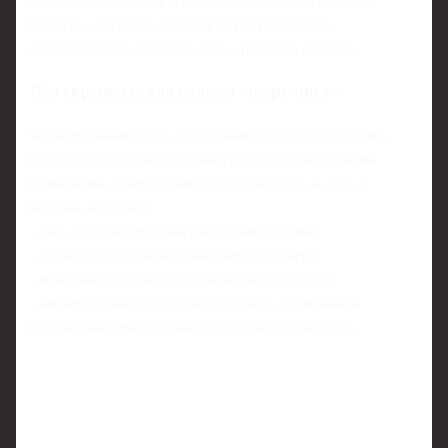
варьировать тактику и ротацию без потери качества.
Отсюда – логичное желание клуба расширить
конкуренцию и добавить новые профили игроков.
Что скрывается за словом «шорт-лист»
Формирование шорт-листа означает, что «Тоттенхэм»
перешёл от общей селекции к работе с конкретными
фамилиями. В него обычно попадает от 3–4 до 7–8
игроков, которые:
- уже детально изучены скаутским отделом;
- подходят под тактический запрос тренера;
- вписываются в зарплатную ведомость клуба;
- имеют реальную возможность быть купленными
(адекватная цена, готовность игрока к переходу).