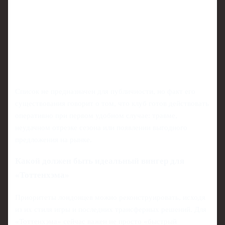
Список не предназначен для публичности, но факт его
существования говорит о том, что клуб готов действовать
оперативно при первом удобном случае: травме,
неудачном отрезке сезона или появлении выгодного
предложения на рынке.
Какой должен быть идеальный вингер для
«Тоттенхэма»
Приоритеты лондонцев можно реконструировать, исходя
из их стиля игры и последних трансферных решений. Для
«Тоттенхэма» сейчас важен не просто «быстрый