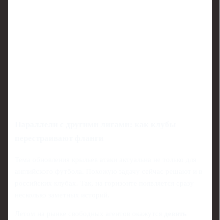
Параллели с другими лигами: как клубы
перестраивают фланги
Тема обновления крыльев атаки актуальна не только для
английского футбола. Похожую задачу сейчас решают и в
российских клубах. Так, на горизонте появляется сразу
несколько заметных историй.
Летом на рынке свободных агентов окажутся
девять