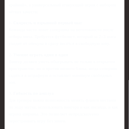
крайний», а универсальный атакующий игрок с набором
чётких качеств:
1.
Скорость и взрывной первый шаг
Команда часто ловит соперника на неготовности после
отбора мяча. Требуется футболист, который за 2–3 шага
уходит от опекуна и сразу несётся в свободную зону.
2.
Умение играть один в один
Вингер должен уметь обыгрывать не только в открытом
пространстве, но и против низкого блока, когда соперник
садится в штрафную и оставляет минимум свободных
зон.
3.
Гибкость по амплуа
Для тренера важна возможность менять фланги местами
по ходу матча, использовать вингера и как инсайда, и как
игрока ширины. Это позволяет непредсказуемо
перестраивать игру без замен.