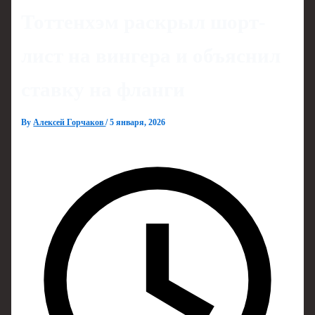
Тоттенхэм раскрыл шорт-
лист на вингера и объяснил
ставку на фланги
By
Алексей Горчаков
/
5 января, 2026