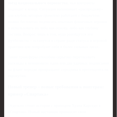
звёзд национального первенства
, чьи контракты
подходят к концу. Ситуация напоминает «распродажу»
для клубов, которые грамотно работают с бюджетом:
можно бесплатно подписать опытных фланговых игроков
и использовать их либо как основу, либо как глубину
состава. Вопрос лишь в том, куда разойдутся эти
футболисты – останутся в стране ради статуса и игровой
практики или попробуют себя в более сильных лигах.
Такие трансферы способны серьёзно перетасовать
расклады в чемпионате: один или два удачных подписания
на фланг нередко превращают середняка в претендента на
еврокубки.
Новый тренер – новые требования к вингерам:
пример «Спартака»
Отдельно стоит история с приходом Хуана Карседо в
«Спартак». Новый наставник привносит свои