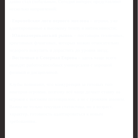
давно стал глобальным. Сегодня интерес представляют
несколько направлений:
-
Европейские лиги первого эшелона
– игроки, уже
адаптированные к высокому темпу и интенсивности;
-
Южноамериканский рынок
– поставщик техничных,
креативных фланговых, которых можно относительно
недорого выкупить и дорастить до уровня звёзд;
-
Восточная и Северная Европа
– здесь чаще всего
находят работоспособных универсалов с хорошей
физикой и дисциплиной.
Клубы понимают, что конкуренция за готовых топ-
вингеров огромна, поэтому всё чаще делают ставку на
игроков с высоким потенциалом, а не с громким именем.
Важна не только текущая статистика, но и возраст,
характер, готовность адаптироваться к новым
требованиям.