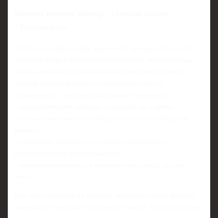
Почему именно вингер – главная задача
«Тоттенхэма»
Футбольная философия нынешнего тренерского штаба
строится вокруг высокой интенсивности, вертикальных
атак и активного использования краёв поля. В такой
модели именно вингеры становятся не просто
украшением, а системообразующим элементом:
- они растягивают оборону соперника по ширине;
- создают численное преимущество за счёт обводок и
рывков;
- открывают коридоры для рывков центральных
полузащитников и нападающего;
- первыми включаются в контрпрессинг после потери
мяча.
При этом нагрузка на текущих исполнителей на флангах
выросла до предела, а глубина состава не всегда позволяет