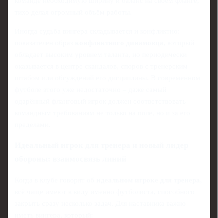
команде необходимую ширину и баланс на своём фланге,
тихо делая огромный объём работы.
Иногда судьба вингера складывается и конфликтно:
показателен образ
конфликтного динамовца
, который
обладает высоким уровнем таланта, но периодически
оказывается в центре скандалов, споров с тренерским
штабом или обсуждений его дисциплины. В современном
футболе этого уже недостаточно – даже самый
одарённый фланговый игрок должен соответствовать
командным требованиям не только на поле, но и за его
пределами.
Идеальный игрок для тренера и новый лидер
обороны: взаимосвязь линий
Когда в клубе говорят об
идеальном игроке для тренера
,
всё чаще имеют в виду именно футболиста, способного
закрыть сразу несколько задач. Для наставника важно
иметь вингера, который: