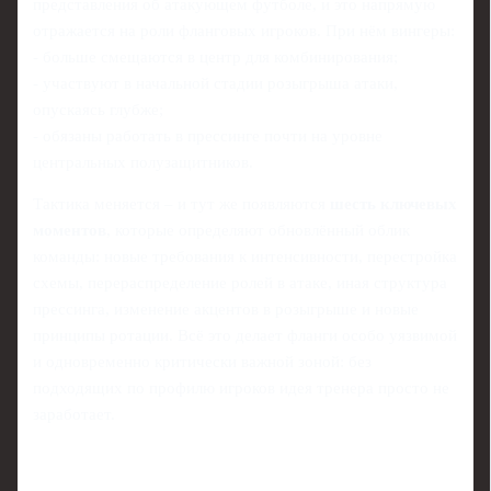
представления об атакующем футболе, и это напрямую
отражается на роли фланговых игроков. При нём вингеры:
- больше смещаются в центр для комбинирования;
- участвуют в начальной стадии розыгрыша атаки,
опускаясь глубже;
- обязаны работать в прессинге почти на уровне
центральных полузащитников.
Тактика меняется – и тут же появляются
шесть ключевых
моментов
, которые определяют обновлённый облик
команды: новые требования к интенсивности, перестройка
схемы, перераспределение ролей в атаке, иная структура
прессинга, изменение акцентов в розыгрыше и новые
принципы ротации. Всё это делает фланги особо уязвимой
и одновременно критически важной зоной: без
подходящих по профилю игроков идея тренера просто не
заработает.