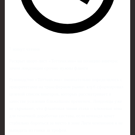
7 минут чтения
Раскрыт шорт-лист «Тоттенхэма» на позицию вингера:
зачем лондонцам срочно нужны фланги
Руководство «Тоттенхэма» окончательно определилось с
приоритетами на трансферном рынке: клуб сформировал
целевой список вингеров, которых рассматривает в
качестве усиления ближайшим временем. Лондонцы уже
не скрывают, что фланговая линия атаки – ключевая зона
для точечной доработки состава, если команда хочет
стабильно бороться за место в зоне Лиги чемпионов и не
выпадать из гонки за трофеи.