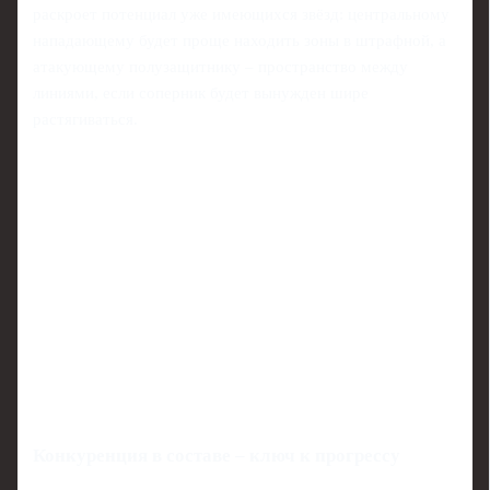
раскроет потенциал уже имеющихся звёзд: центральному
нападающему будет проще находить зоны в штрафной, а
атакующему полузащитнику – пространство между
линиями, если соперник будет вынужден шире
растягиваться.
Конкуренция в составе – ключ к прогрессу