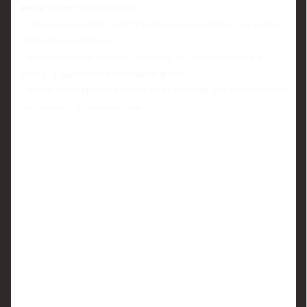
звёзд
может предполагать:
- смещение центра тяжести атак на один фланг, где играет
главный креативщик;
- использование ложных позиций, когда вингер идёт в
центр, а защитник раскрывает фланг;
- построение треугольников на краю поля для постоянного
численного превосходства.