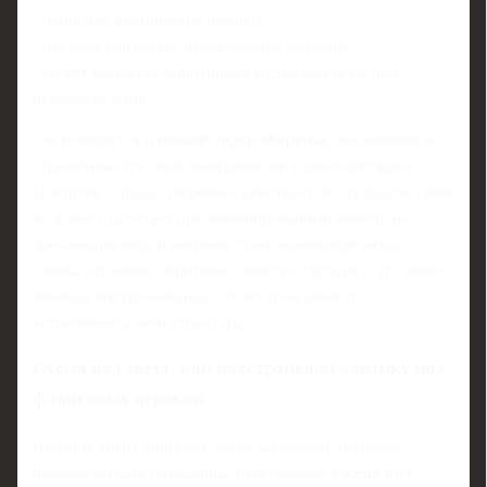
- понимает тактические нюансы;
- без слов считывает перестроения команды;
- может помогать защитникам и страховать их при
переходах мяча.
Так появляется и
новый лидер обороны
, чьё влияние не
ограничивается лишь выигранными единоборствами.
Центрбек гораздо увереннее действует, когда рядом с ним
по флангу работает дисциплинированный вингер, не
бросающий зону и вовремя откатывающийся назад.
Связка «крайний защитник + вингер» сегодня – это мини-
команда внутри команды, от которой зависит
устойчивость всей структуры.
Схема под звёзд: как подстраивают тактику под
фланговых игроков
Наличие ярких вингеров часто заставляет тренеров
пересматривать привычные расстановки.
Схема под