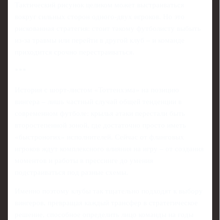
Тактический рисунок целиком может выстраиваться
вокруг сильных сторон одного-двух игроков. Но это
рискованная стратегия: стоит такому футболисту выбыть
из-за травмы или перейти в другой клуб – и команде
приходится срочно перестраиваться.
***
История с шорт-листом «Тоттенхэма» на позицию
вингера – лишь частный случай общей тенденции в
современном футболе: крылья атаки перестали быть
второстепенной зоной, где достаточно просто иметь
«быстроногих» исполнителей. Сейчас от фланговых
игроков ждут комплексного влияния на игру – от создания
моментов и работы в прессинге до умения
подстраиваться под разные схемы.
Именно поэтому клубы так тщательно подходят к выбору
вингеров, превращая каждый трансфер в стратегическое
решение, способное определить лицо команды на годы