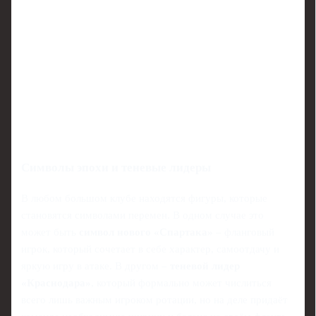
Символы эпохи и теневые лидеры
В любом большом клубе находятся фигуры, которые
становятся символами перемен. В одном случае это
может быть
символ нового «Спартака»
– фланговый
игрок, который сочетает в себе характер, самоотдачу и
яркую игру в атаке. В другом –
теневой лидер
«Краснодара»
, который формально может числиться
всего лишь важным игроком ротации, но на деле придаёт