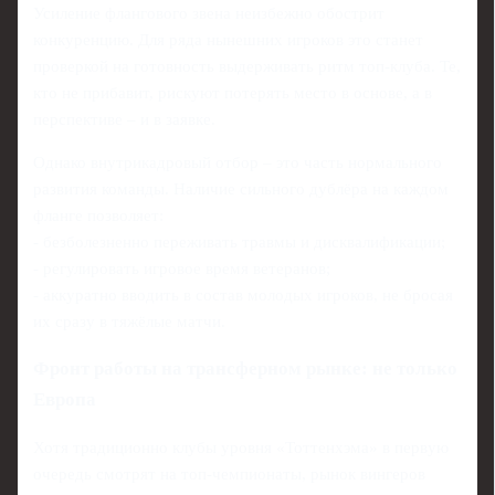
Усиление флангового звена неизбежно обострит
конкуренцию. Для ряда нынешних игроков это станет
проверкой на готовность выдерживать ритм топ-клуба. Те,
кто не прибавит, рискуют потерять место в основе, а в
перспективе – и в заявке.
Однако внутрикадровый отбор – это часть нормального
развития команды. Наличие сильного дублёра на каждом
фланге позволяет:
- безболезненно переживать травмы и дисквалификации;
- регулировать игровое время ветеранов;
- аккуратно вводить в состав молодых игроков, не бросая
их сразу в тяжёлые матчи.
Фронт работы на трансферном рынке: не только
Европа
Хотя традиционно клубы уровня «Тоттенхэма» в первую
очередь смотрят на топ-чемпионаты, рынок вингеров