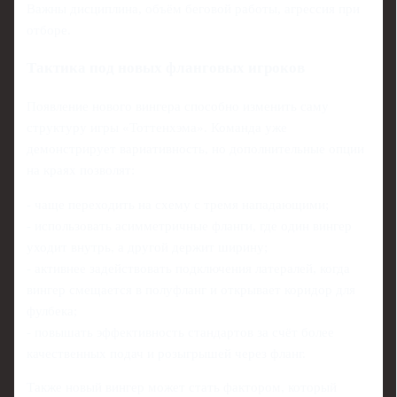
Важны дисциплина, объём беговой работы, агрессия при
отборе.
Тактика под новых фланговых игроков
Появление нового вингера способно изменить саму
структуру игры «Тоттенхэма». Команда уже
демонстрирует вариативность, но дополнительные опции
на краях позволят:
- чаще переходить на схему с тремя нападающими;
- использовать асимметричные фланги, где один вингер
уходит внутрь, а другой держит ширину;
- активнее задействовать подключения латералей, когда
вингер смещается в полуфланг и открывает коридор для
фулбека;
- повышать эффективность стандартов за счёт более
качественных подач и розыгрышей через фланг.
Также новый вингер может стать фактором, который