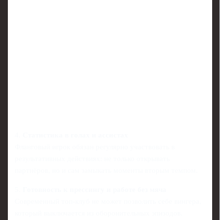
4.
Статистика в голах и ассистах
Фланговый игрок обязан регулярно участвовать в
результативных действиях: не только открывать
партнёров, но и сам замыкать моменты вторым темпом.
5.
Готовность к прессингу и работе без мяча
Современный топ-клуб не может позволить себе вингера,
который выключается из оборонительных эпизодов.