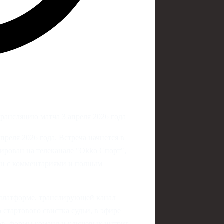
трансляцию матча 3 апреля 2026 года
реля 2026 года. Встреча начнется в
ирован на телеканале "Okko Спорт",
йн с комментариями и полным
 платформе, транслирующей канал
 стартового свистка судьи, в эфире
вов, формы команд и ключевых интриг