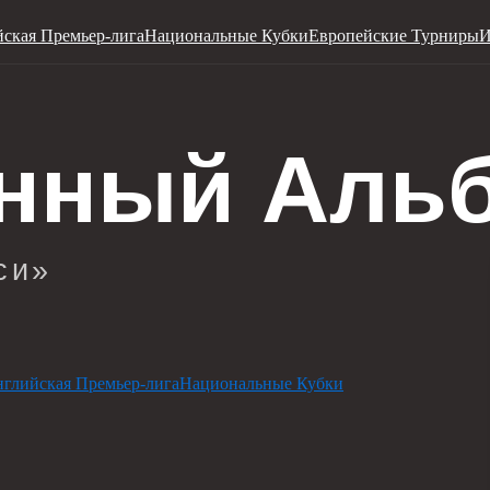
ская Премьер-лига
Национальные Кубки
Европейские Турниры
И
глийская Премьер-лига
Национальные Кубки