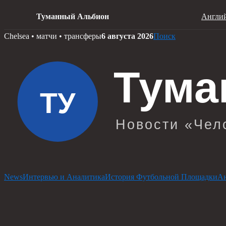
Туманный Альбион
Англий
Skip
Chelsea • матчи • трансферы
6 августа 2026
Поиск
to
content
News
Интервью и Аналитика
История Футбольной Площадки
Ан