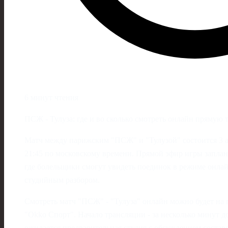
6 минут чтения
ПСЖ - Тулуза: где и во сколько смотреть онлайн прямую 
Матч между парижским "ПСЖ" и "Тулузой" состоится 3 ап
21:45 по московскому времени. Прямой эфир игры заплан
где болельщики смогут увидеть поединок в режиме онла
студийным разбором.
Смотреть матч "ПСЖ" - "Тулуза" онлайн можно будет на
"Okko Спорт". Начало трансляции - за несколько минут до
ожидается предварительная студия с обсуждением соста