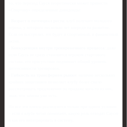
то, что переход Сауся теоретически может принести
«Спартаку» определенные дивиденды:
-
Возраст и потенциал роста
: клуб получает молодого
игрока, у которого несколько лет впереди на развитие.
Если он выстрелит, это будет и спортивный, и финансовый
актив.
-
Конкуренция внутри тренировочного процесса
: даже
если Саусь не сразу становится игроком стартового
состава, его присутствие поднимает общий уровень
интенсивности тренировок.
-
Гибкость на трансферном рынке
: наличие нескольких
крайних защитников позволяет клубу более смело
рассматривать предложения по продаже кого-то из них,
зная, что замена уже есть.
Но все эти плюсы реализуются только при одном условии
– если в клубе четко понимают, какую роль отводят Саусю
и как его интегрировать в систему.