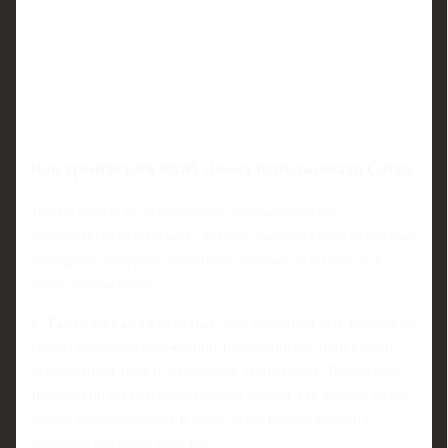
Как тренерский штаб может использовать Сауся
Тем не менее, если отбросить эмоциональную
составляющую и скепсис, можно предположить несколько
сценариев, которые объясняют интерес «Спартака» к
этому футболисту:
1.
Тактическая гибкость
. Саусь способен действовать не
только классическим крайним защитником, но и в роли
латераля при трех центральных защитниках. Возможно,
тренерский штаб рассматривает схемы, где фланги будут
играть ключевую роль в атаке, и им нужны игроки с
большим объемом работы.