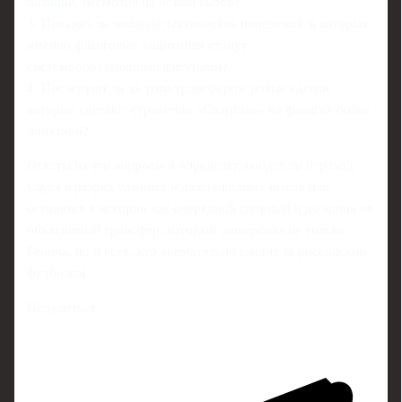
позиции, несмотря на новый вызов?
3. Покажет ли команда тактические изменения, в которых
именно фланговые защитники станут
системообразующими фигурами?
4. Последуют ли за этим трансфером новые сделки,
которые сделают стратегию «Спартака» на флангах более
понятной?
Ответы на эти вопросы и определят, войдет ли переход
Сауся в разряд удачных и дальновидных шагов или
останется в истории как очередной спорный и до конца не
объяснимый трансфер, который шокировал не только
Генича, но и всех, кто внимательно следит за российским
футболом.
Поделиться