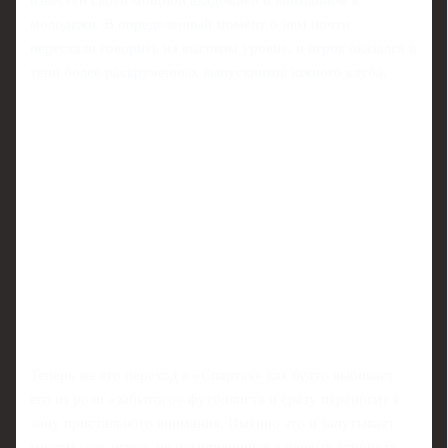
известен своей мощной академией и вниманием к
молодежи. В определенный момент о нем почти
перестали говорить на высоком уровне, и игрок оказался в
тени более раскрученных выпускников южного клуба.
Теперь же его переход в «Спартак» как будто выбивает
его из роли «забытого» футболиста и сразу переносит в
зону пристального внимания. Именно это и запутывает
многих: как игрок, не находившийся в первых строчках