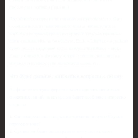
проблемы с логикой решений.
Подобные реакции не возникают на пустом месте. Они
складываются из накопленного опыта наблюдения за
клубом, его трансферной историей и тем, как прошлые
шаги сказывались на результате. Если «Спартак» и дальше
будет делать кадровые ходы, которые вызывают «шок»
даже у близких к футболу людей, уровень давления на
команду и руководство неизбежно вырастет.
Что будет дальше: ключевые вопросы к сезону
На фоне этого трансфера логично выделить несколько
сюжетных линий, за которыми будет особенно интересно
следить:
1. Сколько реального игрового времени получит Саусь в
первом сезоне?
2. Сумеет ли Денисов сохранить или усилить свои