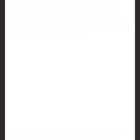
позиции, а её «пересолом» – словно в клубе решили
сделать ставку на количество, а не на баланс состава.
Генич подчеркивает: вопрос не в том, что Саусь слабый
игрок, а в том, что его приход не вписывается в понятную
концепцию формирования команды.
Для клубов топ-уровня сейчас важно не просто собрать
по два человека на каждую позицию, а выстраивать