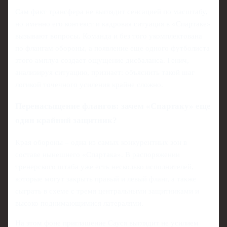
Сам факт трансфера не выглядит сенсацией по масштабу,
но именно его контекст и кадровая ситуация в «Спартаке»
вызывают вопросы. Команда и без того укомплектована
по флангам обороны, а появление еще одного футболиста
этого амплуа создает ощущение дисбаланса. Генич,
анализируя ситуацию, признает: объяснить такой шаг
логикой точечного усиления крайне сложно.
Перенасыщение флангов: зачем «Спартаку» еще
один крайний защитник?
Края обороны – одна из самых конкурентных зон в
составе нынешнего «Спартака». В распоряжении
тренерского штаба уже есть несколько исполнителей,
которые могут закрыть правый и левый фланг, а также
сыграть в схеме с тремя центральными защитниками и
высоко поднимающимися латералями.
На этом фоне приглашение Сауся выглядит не усилием