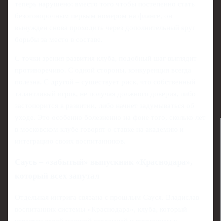
теперь нарушено: вместо того чтобы постепенно стать
безоговорочным первым номером на фланге, он
вынужден снова проходить через дополнительный круг
борьбы за место в составе.
С точки зрения развития клуба, подобный шаг выглядит
противоречиво. С одной стороны, конкуренция всегда
полезна. С другой – существует риск, что собственный
талантливый игрок, не получая должного доверия, либо
застопорится в развитии, либо начнет задумываться об
уходе. Это особенно болезненно на фоне того, сколько лет
в московском клубе говорят о ставке на академию и
интеграцию своих воспитанников.
Саусь – «забытый» выпускник «Краснодара»,
который всех запутал
Отдельная интрига связана с прошлым Сауся. Владислав –
воспитанник системы «Краснодара», клуба, который