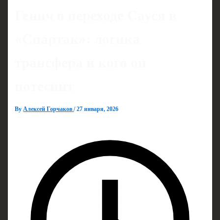
Генич о переходе Сауся в
«Спартак»: логика
трансфера и кого он
потеснит
By
Алексей Горчаков
/
27 января, 2026