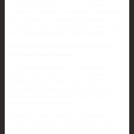
четкую иерархию ролей. В случае с «Спартаком»
складывается ощущение, что на флангах одновременно
пытаются разместить и молодых воспитанников, и
опытных футболистов, и перспективных новичков – при
этом всем игрового времени все равно не хватит.
Саусь против Денисова: скрытая угроза для
собственного воспитанника
Особое внимание привлекает возможный конфликт
интересов между Владиславом Саусем и Даниилом
Денисовым. Денисов – один из самых заметных
воспитанников «Спартака» последних лет, игрок, от
которого болельщики и специалисты ждут прогресса и
закрепления в стартовом составе.
Появление еще одного конкурента автоматически
усложняет путь Денисова к стабильной игре в основе.
Генич отмечает, что спокойствие молодого защитника