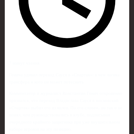
7 минут чтения
Генича удивил переход Сауся в «Спартак»: в чем логика
трансфера и кого он может потеснить
Комментатор и журналист Константин Генич откровенно
признался, что переход Владислава Сауся в московский
«Спартак» выбил его из колеи. По его словам, он так и не
понял, чем руководствовались в клубе, подписывая
очередного крайнего защитника при уже внушительном
наборе игроков на эту позицию.