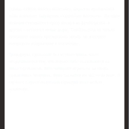
Однако сейчас вместо понятного закрытия проблемной
зоны возникает ощущение «кадрового перекоса». На одни
позиции стягиваются сразу несколько футболистов, в
других – остаются явные дыры. Такой подход не только
усложняет работу тренерскому штабу, но и создает
внутреннее напряжение в коллективе.
Трансферы, сделанные без четкого плана, часто
оборачиваются тем, что игроки либо оказываются на
лавке без шансов, либо начинают играть не на своих
сильнейших позициях, лишь бы найти им место на поле. В
случае с Саусем подобный сценарий тоже нельзя
исключать.