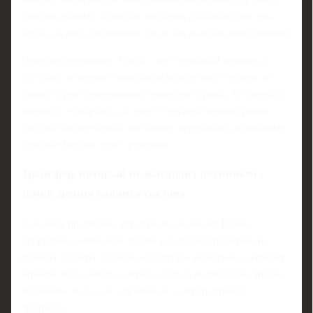
списков главных талантов, внезапно оказывается в топ-
клубе, да еще и в позиции, где и так высокая конкуренция?
Генич подчеркивает: Саусь – не случайный человек в
футболе, он прошел школьную подготовку в одном из
самых структурированных проектов страны. Но переход
именно в «Спартак», да еще в текущей конфигурации
состава красно-белых, заставляет перебирать возможные
скрытые мотивы этого решения.
Трансфер, который не выглядит логичным с
точки зрения баланса состава
Основная претензия, которую высказывает Генич, –
отсутствие очевидной логики в кадровой политике на
флангах защиты. Если бы «Спартак» испытывал дефицит
игроков этого амплуа, переход Сауся выглядел бы вполне
логичным: молодой, обученный, с перспективой
прогресса.