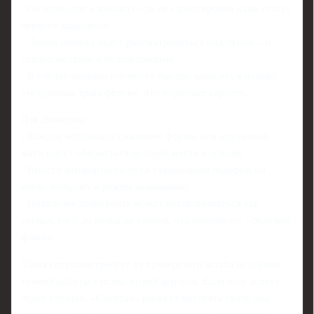
- Он приходит в команду, где не гарантирован даже статус
первого запасного;
- Любая ошибка будет рассматриваться под лупой – и
специалистами, и болельщиками;
- В случае неудачи его могут быстро записать в разряд
«неудачных трансферов», что тормозит карьеру.
Для Денисова:
- Каждое небольшое снижение формы или неудачный
матч могут обернуться потерей места в основе;
- Вместо комфортного пути становления лидером он
вновь попадает в режим выживания;
- Появление конкурента может восприниматься как
сигнал: клуб до конца не уверен, что именно он – будущее
фланга.
Такая ситуация требует от тренерского штаба особенно
точной работы с психологией игроков. Если этот аспект
будет упущен, «Спартак» рискует потерять сразу два