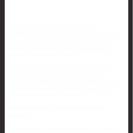
Вариант со скрытым планом выглядит более
оптимистичным: возможно, уже этим летом или зимой
последуют еще шаги, которые сделают расстановку
понятнее – уход кого-то из нынешних фулбеков, смена
схемы, перераспределение ролей.
Если же трансфер стал результатом «возможности на
рынке» без глубокого анализа, это симптом более
серьезной проблемы – отсутствия последовательности.
Тогда неудивительно, что эксперты, среди них и Генич,
открыто говорят о шоке и недоумении.
Возможные плюсы, о которых пока мало
говорят
При всей критике, для полноты картины стоит отметить и