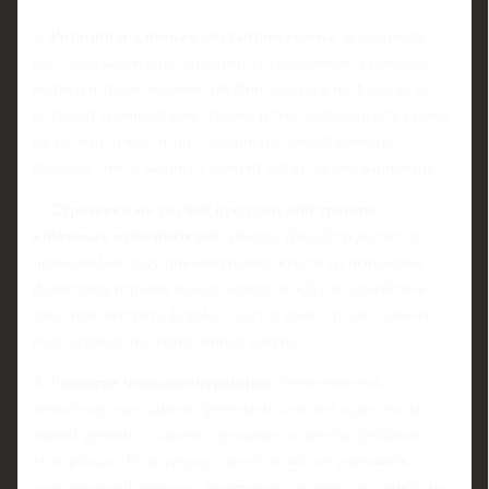
2.
Ротация и длинная дистанция сезона
. В условиях
плотного календаря, возможных еврокубков, кубковых
матчей и травм наличие глубины состава на флангах не
выглядит излишеством. Руководство могло сделать ставку
на то, что лучше иметь «лишнего» качественного
фулбека, чем в какой-то момент остаться без вариантов.
3.
Страховка на случай продажи или травмы
ключевых исполнителей
. Иногда трансфер делается с
прицелом на будущие изменения: кто-то из нынешних
фланговых игроков может покинуть клуб в ближайшее
окно или потерять форму. Саусь в этом случае – своего
рода заранее подготовленная замена.
4.
Развитие через конкуренцию
. Теоретически,
появление еще одного претендента может вывести на
новый уровень и самого Денисова, и других фулбеков
«Спартака». Если тренер умеет грамотно управлять
конкуренцией, команда выигрывает от того, что никто не