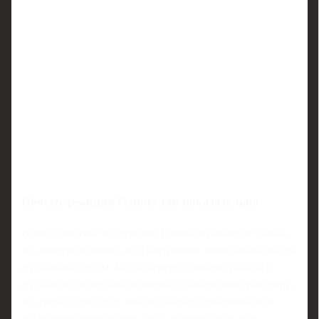
Почему реакция Генича так показательна
Резкое и честное недоумение Генича отражает не только
его личную позицию, но и настроение значительной части
футбольной среды. Когда эксперт с опытом работы в
футболе не может найти внятного объяснения трансферу,
это сигнал, что клубу либо не хватает прозрачности в
объяснении своих шагов, либо действительно есть