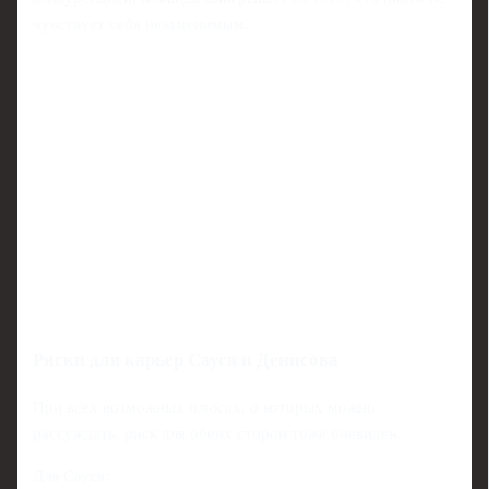
чувствует себя незаменимым.
Риски для карьер Сауся и Денисова
При всех возможных плюсах, о которых можно
рассуждать, риск для обеих сторон тоже очевиден.
Для Сауся: