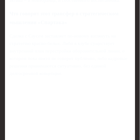
актива – и новобранца, и собственного воспитанника.
Что говорит этот трансфер о стратегическом
мышлении «Спартака»
Сделка с Саусем заставляет по-новому взглянуть на
стратегию красно-белых. Либо в клубе существует
внутренний план перестройки оборонительной линии, о
котором пока никто не говорит публично, либо кадровые
решения принимаются ситуативно, без единой
долгосрочной концепции.