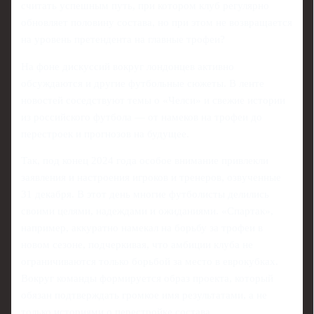
считать успешным путь, при котором клуб регулярно
обновляет половину состава, но при этом не возвращается
на уровень претендента на главные трофеи?
На фоне дискуссий вокруг лондонцев активно
обсуждаются и другие футбольные сюжеты. В ленте
новостей соседствуют темы о «Челси» и свежие истории
из российского футбола — от намеков на трофеи до
перестроек и прогнозов на будущее.
Так, под конец 2024 года особое внимание привлекли
заявления и настроения игроков и тренеров, озвученные
31 декабря. В этот день многие футболисты делились
своими целями, надеждами и ожиданиями. «Спартак»,
например, аккуратно намекал на борьбу за трофеи в
новом сезоне, подчеркивая, что амбиции клуба не
ограничиваются только борьбой за место в еврокубках.
Вокруг команды формируется образ проекта, который
обязан подтверждать громкое имя результатами, а не
только историями о перестройке состава.