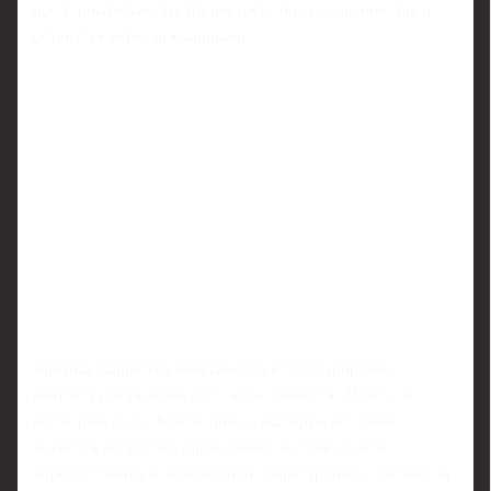
последовательности эти ресурсы, по его мнению, так и
останутся нереализованными.
Критика Каррагера вписывается в более широкий
контекст обсуждения того, куда движется «Челси» в
последние годы. Болельщики и эксперты все чаще
задаются вопросом: оправдывает ли себя модель
дорогостоящей и бесконечной «перестройки»? Можно ли