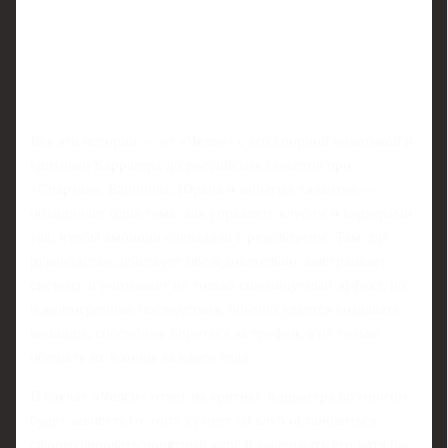
Все эти истории — от «Челси» с его спорной политикой и
критикой Каррагера до российских сюжетов про
«Спартак», Баринова, Юрана и забытых талантов —
объединяет одна тема: как управлять клубом и карьерами
так, чтобы амбиции совпадали с результатом. Там, где
руководство действует последовательно, выстраивает
систему и учитывает не только сиюминутный эффект, но
и долгосрочные последствия, обычно удается создавать
команды, способные бороться за трофеи, а не только
обещать их в конце каждого года.
В случае «Челси» ответ на критику Каррагера во многом
будет зависеть от того, сумеет ли клуб остановиться,
сформулировать понятный курс и выдержать его хотя бы