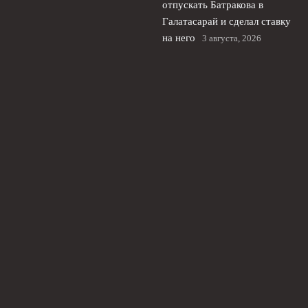
отпускать Батракова в
Галатасарай и сделал ставку
на него
3 августа, 2026
Добровинский о провале
Динамо: риск стыков и
кризис управления в РПЛ
2
августа, 2026
© 2026 Туманный Альбион
Новости «Челси»
News
Английская Премьер-лига
Европейские Турниры
Интервью и Аналитика