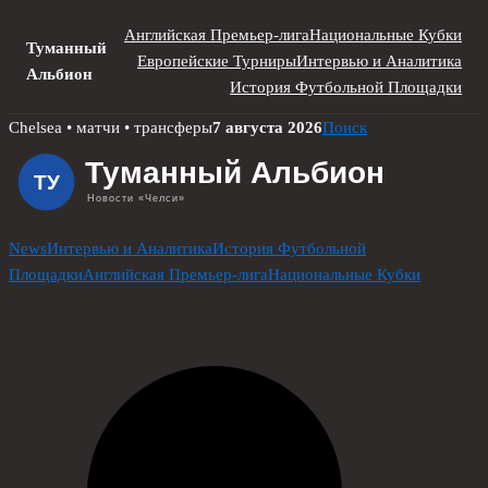
Английская Премьер-лига
Национальные Кубки
Туманный
Европейские Турниры
Интервью и Аналитика
Альбион
История Футбольной Площадки
Skip
Chelsea • матчи • трансферы
7 августа 2026
Поиск
to
content
News
Интервью и Аналитика
История Футбольной
Площадки
Английская Премьер-лига
Национальные Кубки