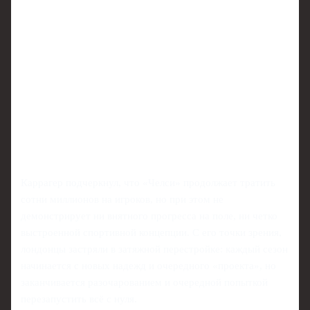
Каррагер подчеркнул, что «Челси» продолжает тратить
сотни миллионов на игроков, но при этом не
демонстрирует ни внятного прогресса на поле, ни четко
выстроенной спортивной концепции. С его точки зрения,
лондонцы застряли в затяжной перестройке: каждый сезон
начинается с новых надежд и очередного «проекта», но
заканчивается разочарованием и очередной попыткой
перезапустить всё с нуля.