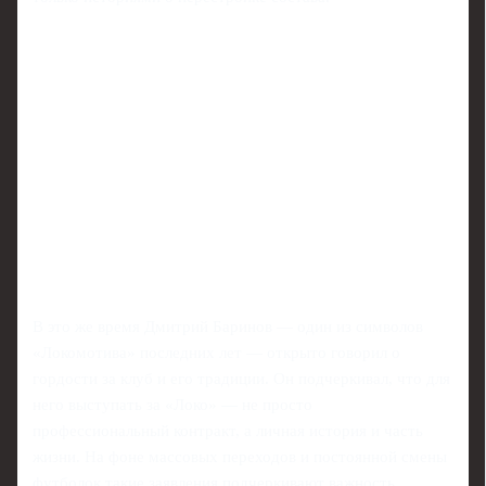
В это же время Дмитрий Баринов — один из символов
«Локомотива» последних лет — открыто говорил о
гордости за клуб и его традиции. Он подчеркивал, что для
него выступать за «Локо» — не просто
профессиональный контракт, а личная история и часть
жизни. На фоне массовых переходов и постоянной смены
футболок такие заявления подчеркивают важность