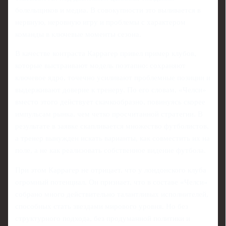
болельщиков и медиа. В совокупности это выливается в
нервную, неровную игру и проблемы с характером
команды в ключевые моменты сезона.
В качестве контраста Каррагер привел пример клубов,
которые выстраивают модель поэтапно: сохраняют
ключевое ядро, точечно усиливают проблемные позиции и
выдерживают доверие к тренеру. По его словам, «Челси»
вместо этого действует скачкообразно, повинуясь скорее
импульсам рынка, чем четко просчитанной стратегии. В
результате в заявке скапливается множество футболистов,
а тренер вынужден искать варианты, как совместить их на
поле, а не как реализовать собственное видение футбола.
При этом Каррагер не отрицает, что у лондонского клуба
огромный потенциал. Он признает, что в составе «Челси»
собрано много действительно талантливых исполнителей,
способных стать звездами мирового уровня. Но без
структурного подхода, без продуманной политики и