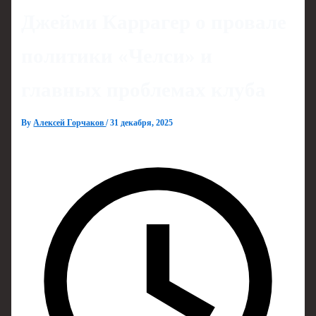
Джейми Каррагер о провале
политики «Челси» и
главных проблемах клуба
By
Алексей Горчаков
/
31 декабря, 2025