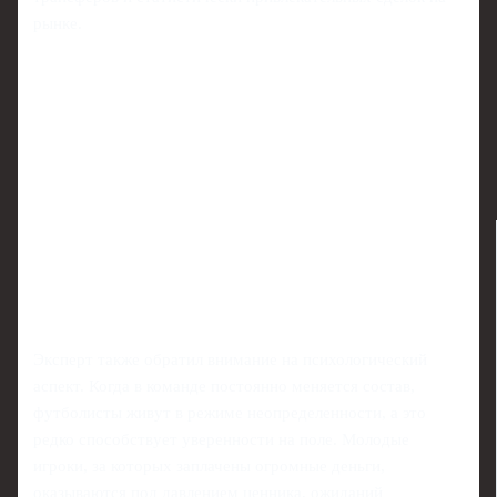
рынке.
Эксперт также обратил внимание на психологический
аспект. Когда в команде постоянно меняется состав,
футболисты живут в режиме неопределенности, а это
редко способствует уверенности на поле. Молодые
игроки, за которых заплачены огромные деньги,
оказываются под давлением ценника, ожиданий