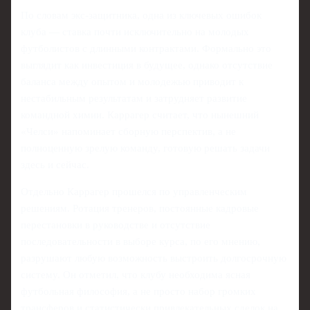
По словам экс-защитника, одна из ключевых ошибок
клуба — ставка почти исключительно на молодых
футболистов с длинными контрактами. Формально это
выглядит как инвестиция в будущее, однако отсутствие
баланса между опытом и молодежью приводит к
нестабильным результатам и затрудняет развитие
командной химии. Каррагер считает, что нынешний
«Челси» напоминает сборную перспектив, а не
полноценную зрелую команду, готовую решать задачи
здесь и сейчас.
Отдельно Каррагер прошелся по управленческим
решениям. Ротация тренеров, постоянные кадровые
перестановки в руководстве и отсутствие
последовательности в выборе курса, по его мнению,
разрушают любую возможность выстроить долгосрочную
систему. Он отметил, что клубу необходима ясная
футбольная философия, а не просто набор громких
трансферов и статистически привлекательных сделок на