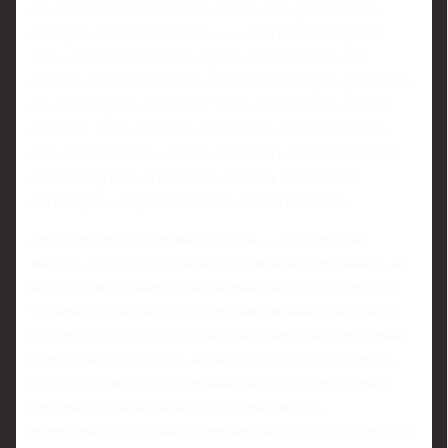
все чаще всплывают судьбы отдельных футболистов.
История «забытого таланта» — классический пример
того, как перспективный игрок может потеряться в
системе, где приоритетом становятся быстрые результаты
или сиюминутные интриги. Такие футболисты нередко
проходят через академии топ-клубов, ярко заявляют о
себе на юношеском уровне, но в итоге оказываются без
шанса закрепиться в основе, попадая в арендный
круговорот и теряя драгоценные годы развития.
Другая распространенная история — «строптивая
звезда». Это те, кто обладает очевидным дарованием, но
не всегда вписывается в командные рамки. Конфликты с
тренерами, сложный характер, завышенные ожидания к
своему статусу часто мешают им реализовать потенциал
полностью. В условиях, когда клубы, подобно «Челси»,
строят составы вокруг длинных контрактов и крупных
вложений, каждая такая «строптивая звезда»
превращается в сложную управленческую задачу: продать