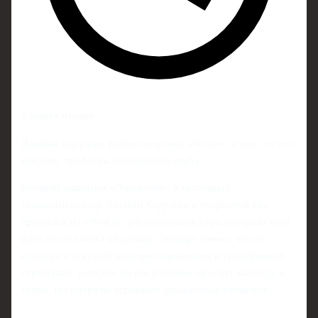
6 минут чтения
Джейми Каррагер разнес политику «Челси»: в чем, по его
мнению, проблема лондонского клуба
Бывший защитник «Ливерпуля» и нынешний
телекомментатор Джейми Каррагер в очередной раз
прошелся по «Челси», раскритиковав курс, которым клуб
идет после смены владельца. Эксперт заявил, что не
согласен с текущей моделью управления и трансферной
стратегией, которая, по его мнению, загоняет команду в
тупик, несмотря на огромные финансовые вложения.