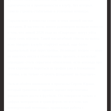
идентичности и привязанности к клубу, без которых
тяжело строить стабильные и успешные команды.
Параллельно в повестке стоит и тема зимней чистки
составов. В частности, много разговоров вызвали новости
о том, что зимой 2026 года из «Спартака» могут уйти
сразу семь игроков. Такой масштабный список на выход
ясно говорит: в клубе стартует новый, еще более
радикальный этап перестройки. Возникает вопрос — кому
не нашлось места в обновленном проекте, и насколько
оправдано столь серьезное обновление, если команда при
этом стремится бороться за трофеи уже в ближайшие
сезоны, а не только «строить фундамент на будущее».
Нельзя обойти вниманием и прогнозы Сергея Юрана,
который грамотно и заранее оценил перспективы
финансового роста в футболе. Он говорил не только о
цифрах контрактов и трансферов, но и о том, как
коммерческий потенциал, правильная работа с