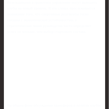
болельщиками и грамотное управление могут выводить
клубы на новый уровень. В его словах прослеживается
понимание того, что спортивные результаты тесно
связаны с экономической устойчивостью, а
стратегическая линия руководства часто определяет
успех не меньше, чем выбор стартового состава.
На общем фоне обсуждения трансферов и политик клубов