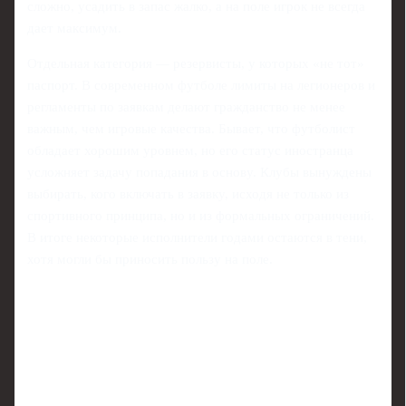
сложно, усадить в запас жалко, а на поле игрок не всегда
дает максимум.
Отдельная категория — резервисты, у которых «не тот»
паспорт. В современном футболе лимиты на легионеров и
регламенты по заявкам делают гражданство не менее
важным, чем игровые качества. Бывает, что футболист
обладает хорошим уровнем, но его статус иностранца
усложняет задачу попадания в основу. Клубы вынуждены
выбирать, кого включать в заявку, исходя не только из
спортивного принципа, но и из формальных ограничений.
В итоге некоторые исполнители годами остаются в тени,
хотя могли бы приносить пользу на поле.