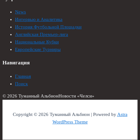
News
Интервью и Аналитика
История Футбольной Площадки
Английская Премьер-лига
Национальные Кубки
Европейские Турниры
Навигация
Главная
Поиск
© 2026 Туманный Альбион
Новости «Челси»
Copyright © 2026 Туманный Альбион | Powered by
Astra
WordPress Theme