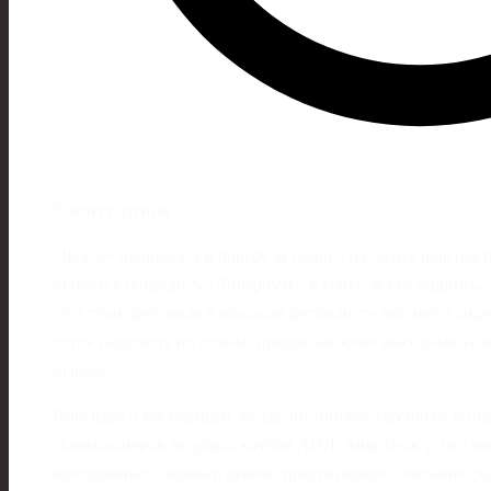
5 минут чтения
«Челси» включился в борьбу за одного из самых перспек
пытается опередить «Ливерпуль» в гонке за его подпись
этот трансфер, видя в молодом футболисте будущего лид
готов нарушить их планы, предлагая более выгодные усл
игрока.
Речь идёт о восходящей звезде английского футбола, кот
селекционеров ведущих клубов АПЛ. Защитник успел зая
молодёжных сборных, демонстрируя редкое сочетание ск