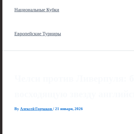
Национальные Кубки
Европейские Турниры
Челси против Ливерпуля: б
восходящую звезду англий
By
Алексей Горчаков
/
21 января, 2026