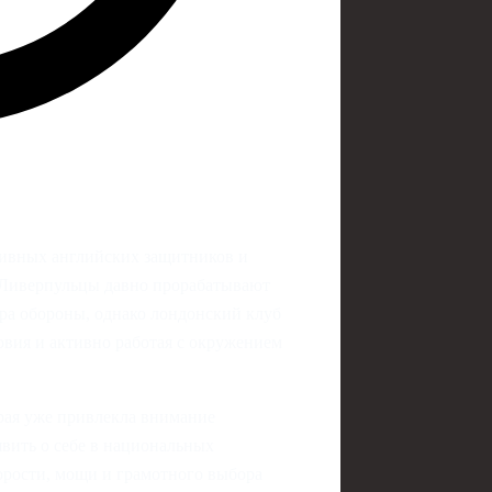
тивных английских защитников и
. Ливерпульцы давно прорабатывают
ера обороны, однако лондонский клуб
овия и активно работая с окружением
орая уже привлекла внимание
вить о себе в национальных
орости, мощи и грамотного выбора