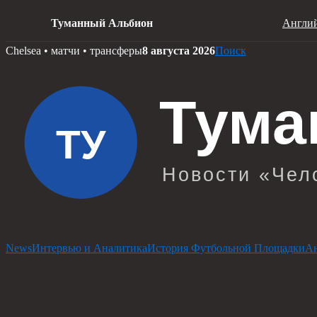
Туманный Альбион
Англий
Skip
Chelsea • матчи • трансферы
8 августа 2026
Поиск
to
content
News
Интервью и Аналитика
История Футбольной Площадки
Ан