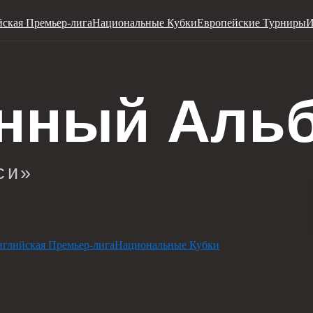
ская Премьер-лига
Национальные Кубки
Европейские Турниры
И
глийская Премьер-лига
Национальные Кубки