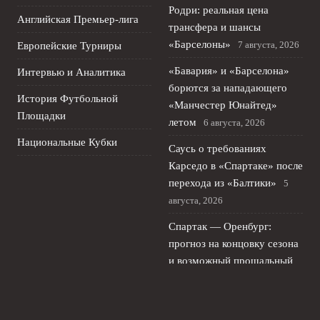
Родри: реальная цена
Английская Премьер-лига
трансфера и шансы
«Барселоны»
7 августа, 2026
Европейские Турниры
«Бавария» и «Барселона»
Интервью и Аналитика
борются за нападающего
История Футбольной
«Манчестер Юнайтед»
Площадки
летом
6 августа, 2026
Национальные Кубки
Саусь о требованиях
Карседо в «Спартаке» после
перехода из «Балтики»
5
августа, 2026
Спартак — Оренбург:
прогноз на концовку сезона
и возможный прощальный
гол Ливая
4 августа, 2026
Локомотив отказался