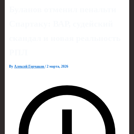
Буланов отменил пенальти
Спартаку: ВАР, судейский
скандал и новая реальность
РПЛ
By
Алексей Горчаков
/
2 марта, 2026