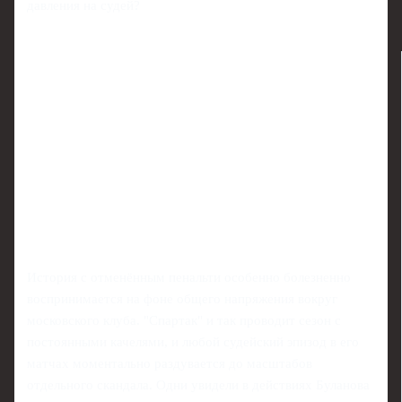
давления на судей?
История с отменённым пенальти особенно болезненно
воспринимается на фоне общего напряжения вокруг
московского клуба. "Спартак" и так проводит сезон с
постоянными качелями, и любой судейский эпизод в его
матчах моментально раздувается до масштабов
отдельного скандала. Одни увидели в действиях Буланова