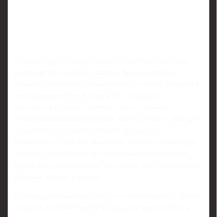
Важный вопрос - психологическое давление. Арбитры
понимают, что любой их свисток будет разобран в
деталях, а решение по резонансному моменту окажется в
центре внимания всей страны. Это неминуемо
сказывается на стиле судейства: кто-то начинает
перестраховываться и передаёт ответственность ВАР, кто-
то, наоборот, стремится показать жёсткость и
независимость, рискуя ошибиться. В итоге единая линия
трактовок размывается, и болельщики видят то мягкие
пенальти в одном матче, то отсутствие даже фола в очень
похожем эпизоде в другом.
С точки зрения развития лиги, ситуация двоякая. С одной
стороны, высокий интерес к судейству подталкивает к