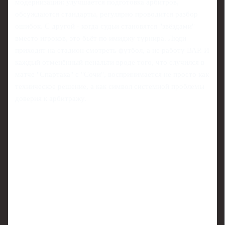
модернизации: улучшается подготовка арбитров,
обсуждаются стандарты, регулярно проводится разбор
ошибок. С другой - когда судьи становятся "звёздами"
вместо игроков, это бьёт по имиджу турнира. Люди
приходят на стадион смотреть футбол, а не работу ВАР. И
каждый отменённый пенальти вроде того, что случился в
матче "Спартака" с "Сочи", воспринимается не просто как
техническое решение, а как символ системной проблемы
доверия к арбитражу.