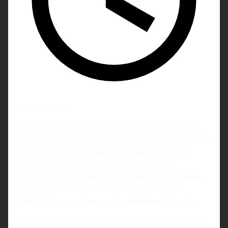
5 минут чтения
Буланов отменил пенальти в пользу "Спартака" - эпизод,
который моментально стал центральным событием матча
москвичей с "Сочи" и одним из главных поводов для
обсуждения в туре. В очередной раз внимание
болельщиков переключилось не столько на игру команд,
сколько на работу арбитров, которые фактически
превратились в отдельный сюжет чемпионата России.
Эпизод с пенальти произошёл во время острого отрезка