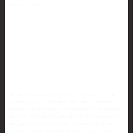
сбить уверенность.
Не лучше ситуация и у "Ростова", который оказался в
затяжном кризисе. Команда теряет очки, испытывает
кадровые и психологические проблемы. В таких условиях
любое сомнительное решение арбитра воспринимается
как удар по и без того шаткому положению. Ошибка
судьи в игре команды, находящейся на спаде, не просто