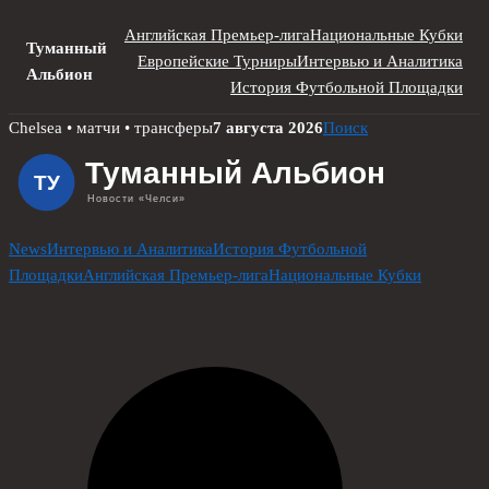
Английская Премьер-лига
Национальные Кубки
Туманный
Европейские Турниры
Интервью и Аналитика
Альбион
История Футбольной Площадки
Skip
Chelsea • матчи • трансферы
7 августа 2026
Поиск
to
content
News
Интервью и Аналитика
История Футбольной
Площадки
Английская Премьер-лига
Национальные Кубки