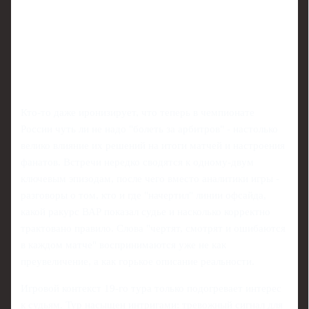
Кто-то даже иронизирует, что теперь в чемпионате
России чуть ли не надо "болеть за арбитров" - настолько
велико влияние их решений на итоги матчей и настроения
фанатов. Встречи нередко сводятся к одному-двум
ключевым эпизодам, после чего вместо аналитики игры -
разговоры о том, кто и где "начертил" линии офсайда,
какой ракурс ВАР показал судье и насколько корректно
трактовано правило. Слова "чертят, смотрят и ошибаются
в каждом матче" воспринимаются уже не как
преувеличение, а как горькое описание реальности.
Игровой контекст 19-го тура только подогревает интерес
к судьям. Тур насыщен интригами: тревожный сигнал для