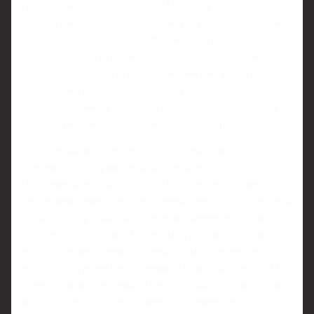
После сигнала из помещения ВАР арбитр отправился
просматривать повтор. Несколько ракурсов, замедление,
дополнительный анализ - и итогом стало решение,
которое вызвало бурю эмоций: пенальти был отменён.
Буланов посчитал, что контакт не тянет на фол, а игрок
"Сочи" действовал в пределах допустимой борьбы. На
табло по-прежнему оставался прежний счёт, а "Спартак"
лишился реального шанса изменить ход встречи.
Для болельщиков и экспертов подобные эпизоды
становятся уже привычной частью каждого тура.
Практически нет матча, где бы судьи не оказывались в
центре внимания: то неоднозначный пенальти, то спорный
офсайд, то карточка, которая делит мнение на "за" и
"против". В ситуации с Булановым сразу же всплыли
вопросы: почему пенальти сначала был назначен, если
арбитр был уверен в нарушении? Насколько сильно ВАР
влияет на исход решений? И не превращается ли система
видеопросмотров в инструмент дополнительного