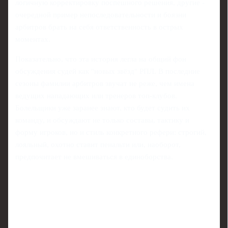
логичную корректировку поспешного решения, другие -
очередной пример непоследовательности и боязни
арбитров брать на себя ответственность в острых
моментах.
Показательно, что эта история легла на общий фон
обсуждения судей как "новых звёзд" РПЛ. В последние
сезоны фамилии арбитров звучат не реже, чем имена
ведущих нападающих или тренеров топ-клубов.
Болельщики уже заранее знают, кто будет судить их
команду, и обсуждают не только составы, тактику и
форму игроков, но и стиль конкретного рефери: строгий,
лояльный, охотно ставит пенальти или, наоборот,
предпочитает не вмешиваться в единоборства.