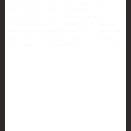
встречи, когда "Спартак" усилил давление и пытался
дожать соперника. Судья матча Павел Буланов
первоначально указал на точку, увидев нарушение в
штрафной площади "Сочи" против игрока красно-белых.
Решение показалось логичным: контакт был, спартаковцы
уже готовились к стандарту, а трибуны - к возможному
голу. Однако спустя несколько минут всё перевернулось.