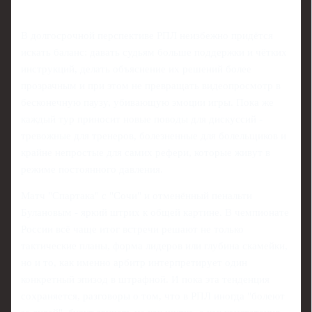
В долгосрочной перспективе РПЛ неизбежно придётся
искать баланс: давать судьям больше поддержки и чётких
инструкций, делать объяснение их решений более
прозрачным и при этом не превращать видеопросмотр в
бесконечную паузу, убивающую эмоции игры. Пока же
каждый тур приносит новые поводы для дискуссий -
тревожные для тренеров, болезненные для болельщиков и
крайне непростые для самих рефери, которые живут в
режиме постоянного давления.
Матч "Спартака" с "Сочи" и отменённый пенальти
Булановым - яркий штрих к общей картине. В чемпионате
России всё чаще итог встречи решают не только
тактические планы, форма лидеров или глубина скамейки,
но и то, как именно арбитр интерпретирует один
конкретный эпизод в штрафной. И пока эта тенденция
сохраняется, разговоры о том, что в РПЛ иногда "болеют