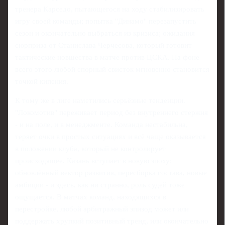
тренера Карседо, пытающегося на ходу стабилизировать
игру своей команды; попытка "Динамо" перезапустить
сезон и окончательно выбраться из кризиса; ожидания
сюрприза от Станислава Черчесова, который готовит
тактические новшества в матче против ЦСКА. На фоне
всего этого любой спорный свисток мгновенно становится
точкой кипения.
К тому же в лиге наметились серьёзные тенденции.
"Локомотив" переживает период без внутреннего стержня
- и на поле, и в менеджменте. Команда нестабильна,
теряет очки в простых ситуациях и всё чаще оказывается
в положении клуба, который не контролирует
происходящее. Казань вступает в новую эпоху:
обновлённый вектор развития, пересборка состава, новые
амбиции - и здесь, как ни странно, роль судей тоже
ощущается. В матчах команд, находящихся в
перестройке, любой арбитражный эпизод может или
поддержать хрупкий позитивный тренд, или окончательно