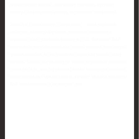
решает исход матча - она может ускорить отставку
тренера или спровоцировать внутренние конфликты.
Эпизод с Булановым и "Спартаком" - лишь вершина
айсберга, иллюстрирующая, насколько сложным и
нервным стал судейский фактор в РПЛ. Введение ВАР
изначально задумывалось как способ снизить количество
грубых ошибок, но на практике породило новый пласт
споров. Теперь обсуждают не только первичное решение
судьи, но и то, что он увидел (или не увидел) на повторе,
какие кадры ему предоставили, почему на одни моменты
ВАР вмешивается, а на другие - нет.