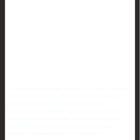
Еще один крупный сюжет текущей части сезона - фигура
Станислава Черчесова, который готовит необычные
решения против ЦСКА. Встречи с армейцами
традиционно воспринимаются как отдельный турнир
внутри чемпионата: давление болельщиков, ожидания
руководства, обостренное внимание к тактическим
находкам. Черчесов известен тем, что умеет