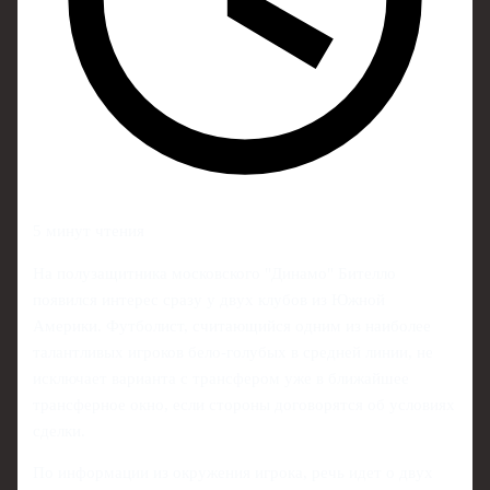
5 минут чтения
На полузащитника московского "Динамо" Бителло
появился интерес сразу у двух клубов из Южной
Америки. Футболист, считающийся одним из наиболее
талантливых игроков бело-голубых в средней линии, не
исключает варианта с трансфером уже в ближайшее
трансферное окно, если стороны договорятся об условиях
сделки.
По информации из окружения игрока, речь идет о двух