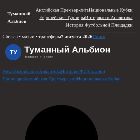
Английская Премьер-лига
Национальные Кубки
Туманный
Европейские Турниры
Интервью и Аналитика
Альбион
История Футбольной Площадки
Skip
Chelsea • матчи • трансферы
7 августа 2026
Поиск
to
content
News
Интервью и Аналитика
История Футбольной
Площадки
Английская Премьер-лига
Национальные Кубки