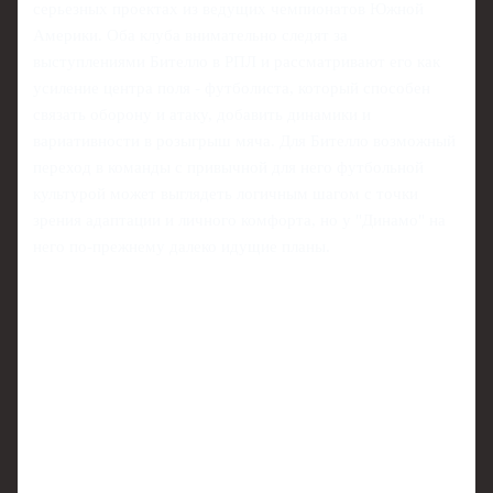
серьезных проектах из ведущих чемпионатов Южной
Америки. Оба клуба внимательно следят за
выступлениями Бителло в РПЛ и рассматривают его как
усиление центра поля - футболиста, который способен
связать оборону и атаку, добавить динамики и
вариативности в розыгрыш мяча. Для Бителло возможный
переход в команды с привычной для него футбольной
культурой может выглядеть логичным шагом с точки
зрения адаптации и личного комфорта, но у "Динамо" на
него по‑прежнему далеко идущие планы.