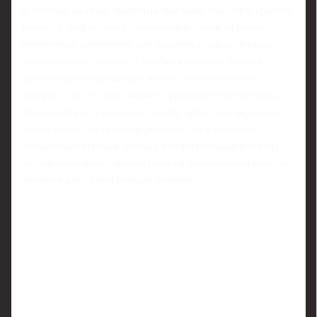
В Ростове-на-Дону, напротив, все чаще говорят о кризисе.
Команда, еще недавно считавшаяся одним из самых
неприятных соперников для лидеров, стала допускать
необъяснимые провалы. Ошибки в обороне, потеря
концентрации в концовках матчей, нестабильность
лидеров - все это подтачивает турнирные перспективы.
Руководству и тренерскому штабу предстоит не только
искать новые тактические решения, но и работать с
психологией игроков, потому что затянувшаяся череда
неудач легко может превратиться в полноценный спад, из
которого выбраться гораздо сложнее.