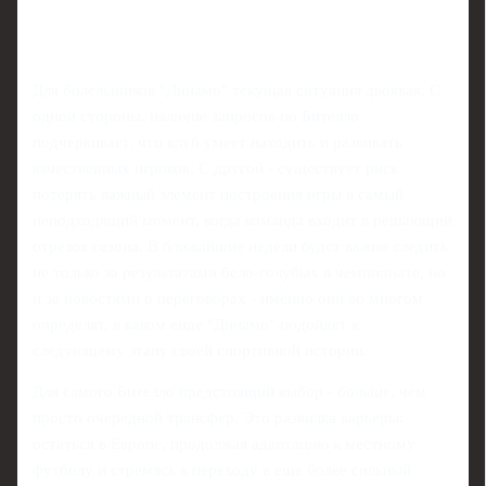
Для болельщиков "Динамо" текущая ситуация двоякая. С
одной стороны, наличие запросов по Бителло
подчеркивает, что клуб умеет находить и развивать
качественных игроков. С другой - существует риск
потерять важный элемент построения игры в самый
неподходящий момент, когда команда входит в решающий
отрезок сезона. В ближайшие недели будет важно следить
не только за результатами бело‑голубых в чемпионате, но
и за новостями о переговорах - именно они во многом
определят, в каком виде "Динамо" подойдет к
следующему этапу своей спортивной истории.
Для самого Бителло предстоящий выбор - больше, чем
просто очередной трансфер. Это развилка карьеры:
остаться в Европе, продолжая адаптацию к местному
футболу и стремясь к переходу в еще более сильный