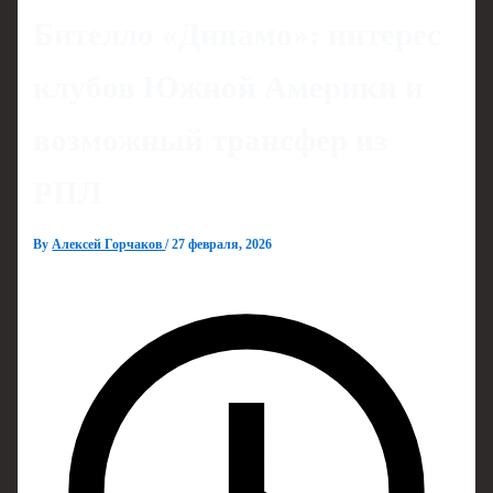
Бителло «Динамо»: интерес
клубов Южной Америки и
возможный трансфер из
РПЛ
By
Алексей Горчаков
/
27 февраля, 2026