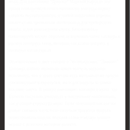
план. Для наставника "Динамо" Марселя Карседо это
время повышенной ответственности: команда подает
сигналы нестабильности, и любой неудачный отрезок
может стать тревожным звоночком и для тренерского
штаба, и для руководства клуба. Бело-голубые
балансируют между борьбой за верхнюю часть таблицы и
риском потерять темп, который так важно набрать к
весенней части сезона.
Одновременно в лиге говорят о "возрождении" "Динамо".
Команда выдала несколько ярких матчей, заставив
вспомнить, что у этого состава есть потенциал не просто
для попадания в еврокубки, но и для борьбы за самые
высокие места. В центре внимания - как игра в атаке, где
Бителло системно участвует в построении комбинаций,
так и общая структура игры. Если полузащитник все же
решит сменить клуб, бело-голубым придется всерьез
перестраивать модель ведения атаки и искать нового
игрока с похожим набором качеств.