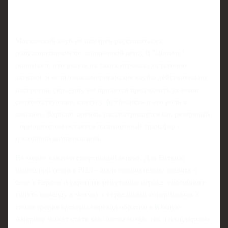
Московский клуб не намерен расставаться с
полузащитником по заниженной цене. В "Динамо"
понимают, что рынок на таких игроков достаточно
активен, и если южноамериканские клубы действительно
настроены серьезно, им придется предложить условия,
соответствующие статусу футболиста и его роли в
команде. Вариант аренды рассматривается как резервный
- приоритетом остается полноценный трансфер с
достойной компенсацией.
Не менее важен и спортивный аспект. Для Бителло
нынешний сезон в РПЛ - шанс окончательно заявить о
себе в Европе и укрепить репутацию игрока, способного
тянуть команду в матчах с серьезными соперниками. С
точки зрения карьеры переход обратно в Южную
Америку может стать как шагом назад, так и плацдармом