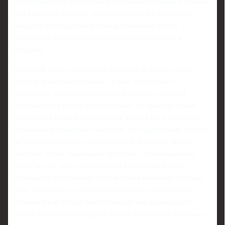
подстраиваться под сильные стороны соперника и лишать
его ключевых козырей. В матче против ЦСКА можно
ожидать нестандартные схемы, изменения ролей
отдельных футболистов и акцент на дисциплину в
обороне.
Весенняя часть чемпионата приносит и новые силы в
борьбу за высокие позиции. "Сочи" постепенно
закрепляет за собой репутацию команды, с которой
теперь нельзя играть спустя рукава. На фоне не самой
стабильной формы ряда грандов южный клуб использует
свои шансы и набирает очки там, где еще недавно от него
не ждали серьезного сопротивления. В матчах против
лидеров "Сочи" навязывает жесткую, организованную
игру, за счет чего превращается в реальный фактор
влияния на расстановку сил в верхней половине таблицы.
Для "Спартака" это особенно актуально: матч против
сочинцев уже нельзя рассматривать как формальность -
любая потеря концентрации может обернуться очковыми