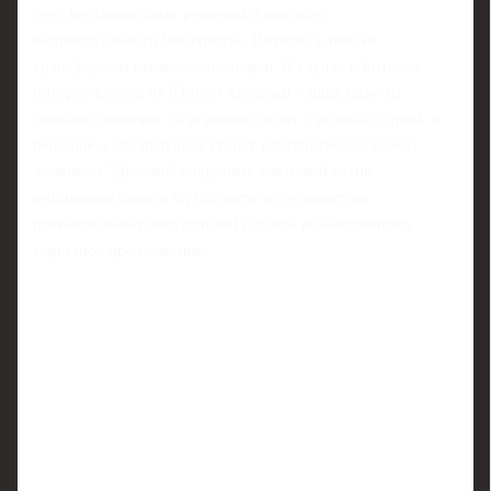
счет нестандартных решений и высокого
индивидуального мастерства. Интерес к ним на
трансферном рынке закономерен. В случае с Бителло
интерес клубов из Южной Америки - лишь одно из
звеньев в цепочке: за игроком следят с разных сторон, и
решение о его будущем станет компромиссом между
желанием "Динамо" сохранить ключевой актив,
амбициями самого футболиста и готовностью
потенциальных покупателей сделать по‑настоящему
серьезное предложение.