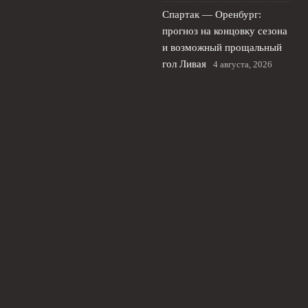
Спартак — Оренбург:
прогноз на концовку сезона
и возможный прощальный
гол Ливая
4 августа, 2026
Локомотив отказался
отпускать Батракова в
Галатасарай и сделал ставку
на него
3 августа, 2026
© 2026 Туманный Альбион
Новости «Челси»
News
Английская Премьер-лига
Европейские Турниры