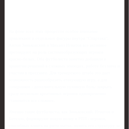
На фоне всех этих процессов особое внимание
привлекают и отдельные фигуры внутри "Спартака".
Антон Зиньковский и Михаил Игнатов все активнее
претендуют на роль системообразующих игроков
красно‑белых. Оба футболиста заметно добавили в
принятии решений в сложных эпизодах, работе без мяча и
участии в прессинге. Для тренерского штаба это дает
возможность разнообразить атакующую игру, а для
соперников - дополнительную головную боль: закрыть
сразу несколько креативных игроков одновременно
становится все сложнее.
Именно такие футболисты, как Зиньковский, Игнатов и
Бителло, формируют новую волну в РПЛ - игроков,
способных влиять на ритм матча, менять его структуру за