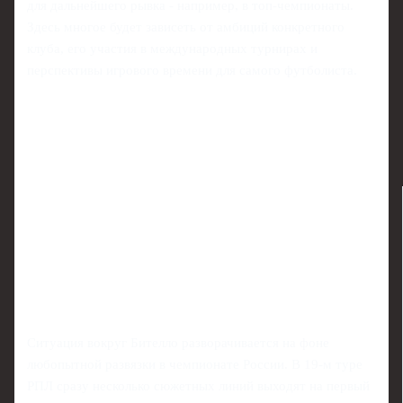
для дальнейшего рывка - например, в топ‑чемпионаты.
Здесь многое будет зависеть от амбиций конкретного
клуба, его участия в международных турнирах и
перспективы игрового времени для самого футболиста.
Ситуация вокруг Бителло разворачивается на фоне
любопытной развязки в чемпионате России. В 19‑м туре
РПЛ сразу несколько сюжетных линий выходят на первый