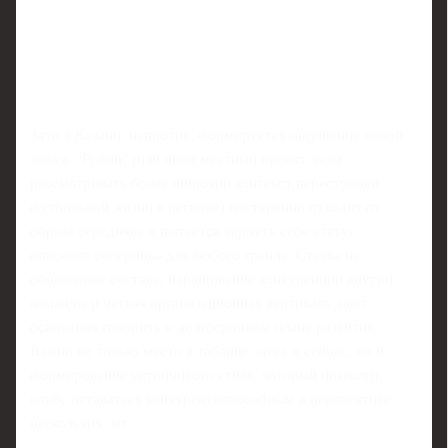
Зато в Казани, напротив, формируется ощущение новой
эпохи. "Рубин" (или иной местный проект, если
рассматривать более широкий контекст перестройки
футбольной жизни в регионе) постепенно отходит от
образа середняка и пытается вернуть себе статус
опасного соперника для любого гранда. Ставка на
обновление состава, наращивание конкуренции внутри
команды и четкая организационная вертикаль дают
основания говорить о долгосрочном плане развития.
Важно не только место в таблице здесь и сейчас, но и
формирование устойчивого стиля, который позволит
клубу оставаться конкурентоспособным в перспективе
нескольких лет.