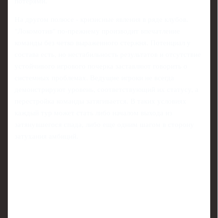
потерями.
На другом полюсе - кризисные явления в ряде клубов.
"Локомотив" по‑прежнему производит впечатление
команды без четко выраженного стержня. Потенциал у
состава есть, но нестабильность результатов и отсутствие
устойчивого игрового почерка заставляют говорить о
системных проблемах. Ведущие игроки не всегда
демонстрируют уровень, соответствующий их статусу, а
перестройка команды затягивается. В таких условиях
каждый тур может стать либо началом выхода из
затянувшегося спада, либо еще одним шагом в сторону
затухания амбиций.