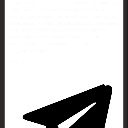
чемпионат, или вернуться в знакомую южноамериканскую
среду с шансом стать лидером одной из тамошних
команд. Какой бы вариант он ни выбрал, очевидно одно:
нынешние выступления полузащитника в РПЛ уже вывели
его за пределы статуса рядового игрока "Динамо", а
интерес двух клубов из Южной Америки - лишь
подтверждение его возрастающего веса на
международной арене.
Поделиться