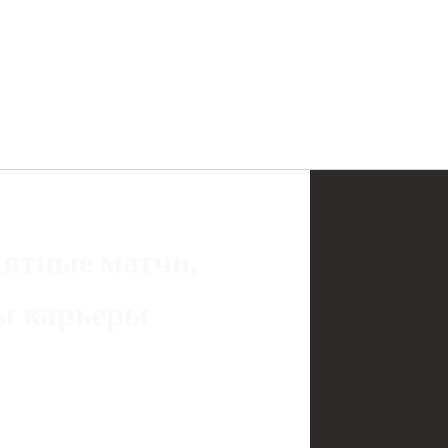
ятные матчи,
ы карьеры