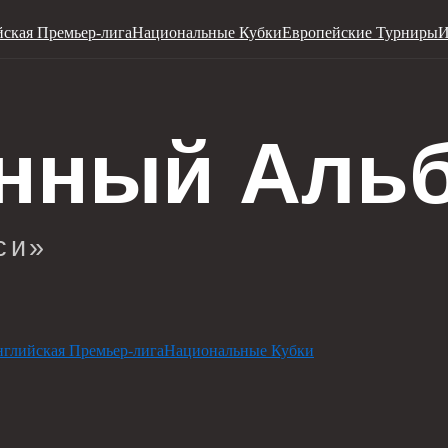
ская Премьер-лига
Национальные Кубки
Европейские Турниры
И
глийская Премьер-лига
Национальные Кубки