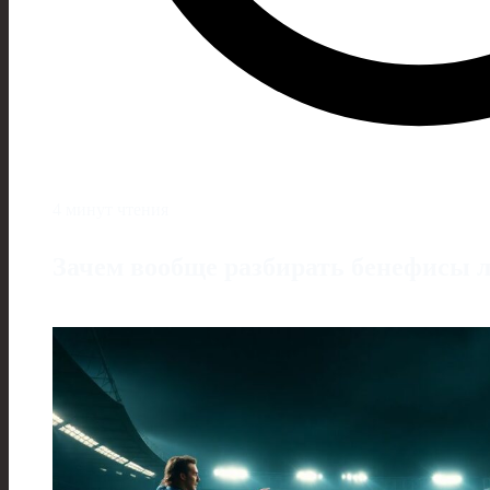
4 минут чтения
Зачем вообще разбирать бенефисы 