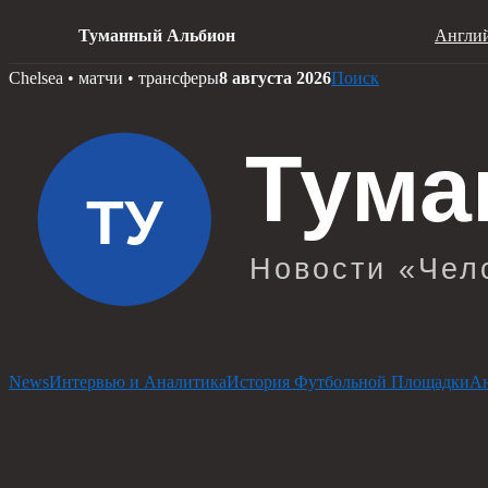
Туманный Альбион
Англий
Skip
Chelsea • матчи • трансферы
8 августа 2026
Поиск
to
content
News
Интервью и Аналитика
История Футбольной Площадки
Ан