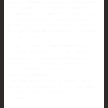
Сумма в 60 миллионов евро отражает не только высокий
статус форварда, но и готовность «Астон Виллы»
конкурировать на трансферном рынке с грандами. Для
клуба, который еще недавно боролся за выживание, это
шаг на новый уровень – сигнал игрокам и соперникам,
что проект Эмери не временный всплеск, а долгосрочная
стратегия развития.
Для «Барселоны» подобное предложение выглядит
заманчиво и с финансовой, и с спортивной точки зрения.
Каталонский клуб продолжает балансировать между
необходимостью сокращать расходы и желанием
сохранить конкурентоспособный состав. Продажа дорого
оцененного форварда может дать пространство для
маневра: перекрыть часть долгов, зарегистрировать
новых игроков, а также перезапустить линию нападения за
счет более точечных приобретений или доверия
молодежи.