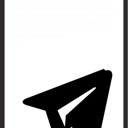
миллионов евро за форварда «Барселоны» уже дала
понять, что намерена закрепиться в элите. А в российском
футболе ожидание возможных переходов – от Баринова
до Гонду – лишь подогревает интерес к предстоящему
сезону и обещает немало сюжетов, за которыми стоит
следить с особым вниманием.
Поделиться