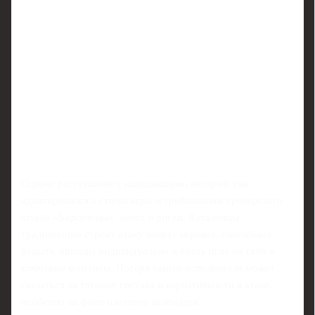
Однако расставание с нападающим, который уже
адаптировался к стилю игры и требованиям тренерского
штаба «Барселоны», несет и риски. Каталонцы
традиционно строят атаку вокруг игроков, способных
решать эпизоды индивидуально и брать игру на себя в
ключевые моменты. Потеря такого исполнителя может
сказаться на глубине состава и вариативности в атаке,
особенно на фоне плотного календаря.