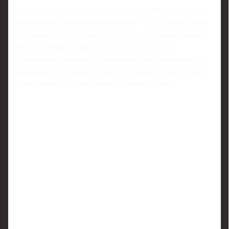
Для самого форварда переход в «Астон Виллу» стал бы
интересным карьерным поворотом. АПЛ остается лигой,
где каждый тур – витрина для всего футбольного мира. В
команде Эмери он вряд ли оказался бы просто
ротационным игроком: в Бирмингеме рассчитывают на
роль одного из лидеров атаки и готовность взять на себя
ответственность в решающие моменты сезона.