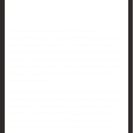
На этом фоне роль Баринова в ЦСКА может
трансформироваться. Приход ярких фигур делает его не
просто опорным элементом, а, по мнению некоторых
экспертов, «звонким дополнением» к уже сложившемуся
костяку. Это не умаляет его значимости, но подчеркивает,
насколько клуб стремится усилить конкуренцию и глубину
состава, создавая мощный фундамент для борьбы на
нескольких фронтах.
Если смотреть шире, истории «Астон Виллы» с попыткой
выкупить форварда «Барселоны» и перестройки ЦСКА с
возможными трансферами Гонду и изменением роли
Баринова – элементы одного большого тренда. Клубы
среднего и условно второго эшелона в своих лигах
больше не боятся выходить на уровень сделок, которые