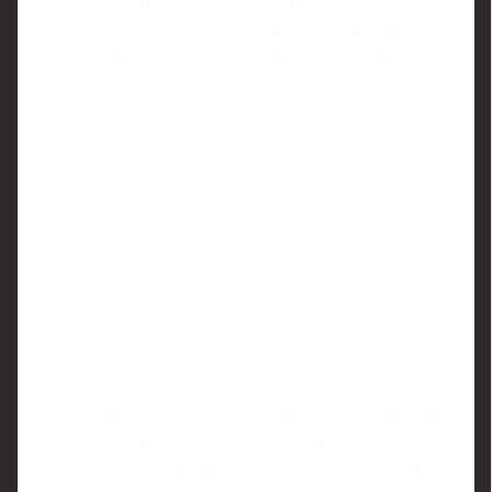
еще недавно казались прерогативой только топ-грандов.
Это обостряет конкуренцию, делает турниры менее
предсказуемыми и заставляет фаворитов постоянно
переосмысливать свои стратегии.
Для болельщиков это означает насыщенные трансферные
окна, в которых каждая крупная сделка может изменить
баланс сил. «Астон Вилла» своим предложением в 60