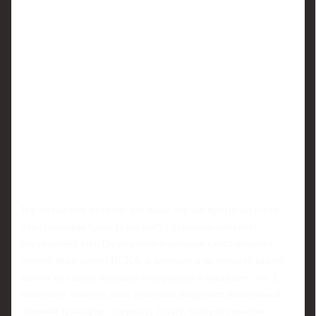
В российском футболе все чаще звучат прогнозы о том,
что грядущие трансферы могут серьезно изменить
расстановку сил. Отдельного внимания удостаивается
проект нынешнего ЦСКА, о котором уже говорят как об
одном из самых опасных соперников ближайших лет. В
контексте зимнего окна особенно выделяют возможный
главный трансфер – переход Гонду, которого многие