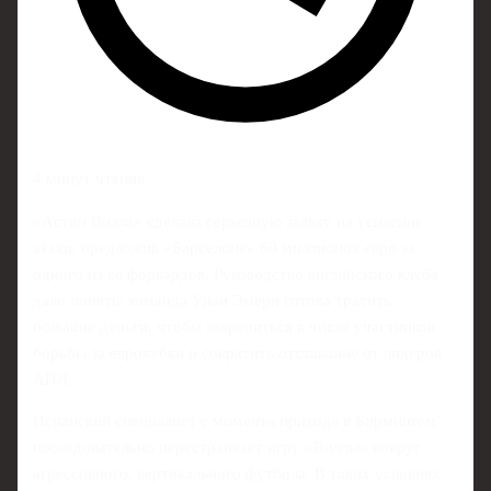
4 минут чтения
«Астон Вилла» сделала серьезную заявку на усиление
атаки, предложив «Барселоне» 60 миллионов евро за
одного из ее форвардов. Руководство английского клуба
дало понять: команда Унаи Эмери готова тратить
большие деньги, чтобы закрепиться в числе участников
борьбы за еврокубки и сократить отставание от лидеров
АПЛ.
Испанский специалист с момента прихода в Бирмингем
последовательно перестраивает игру «Виллы» вокруг
агрессивного, вертикального футбола. В таких условиях