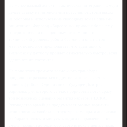
Не менее важный аспект – тактическая интеграция. Эмери
делает ставку на интенсивный прессинг, быстрый выход
из обороны и использование свободных зон за спинами
защитников. Форвард «Барселоны» привык к большему
контролю мяча и позиционным атакам, но его
технический уровень, работа без мяча и опыт в топ-
матчах позволяют предполагать, что адаптация к
английскому футболу пройдет относительно быстро, если
сделка все же состоится.
На фоне этого громкого возможного трансфера
продолжают развиваться и другие важные сюжетные
линии в футболе. Один из них – будущее Дмитрия
Баринова, для которого сейчас прорисовываются сразу
три возможных сценария развития карьеры в ЦСКА.
Руководство армейцев продумывает разные варианты
использования хавбека в структуре команды, а аналитики
разбирают плюсы и минусы каждого направления – от
смены позиции до роли ключевого игрока в центре поля.