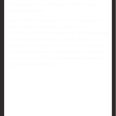
рассматривают как потенциальную ключевую фигуру в
обновленном составе.
Интерес к Гонду объясняется тем, что его подписание
может повлиять на структуру не только линии
полузащиты, как считалось изначально, но и всей игровой
модели команды. Считается, что звезду, возможно,
приобретают не только под центр поля, но и с расчетом
на гибкое использование на разных участках, что создает
для тренерского штаба редкую по масштабам свободу в
тактическом планировании.