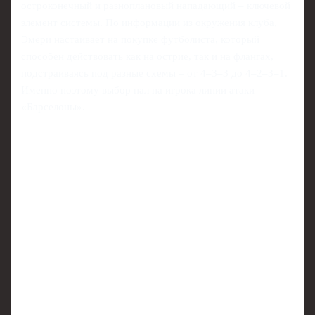
остроконечный и разноплановый нападающий – ключевой
элемент системы. По информации из окружения клуба,
Эмери настаивает на покупке футболиста, который
способен действовать как на острие, так и на флангах,
подстраиваясь под разные схемы – от 4–3–3 до 4–2–3–1.
Именно поэтому выбор пал на игрока линии атаки
«Барселоны».