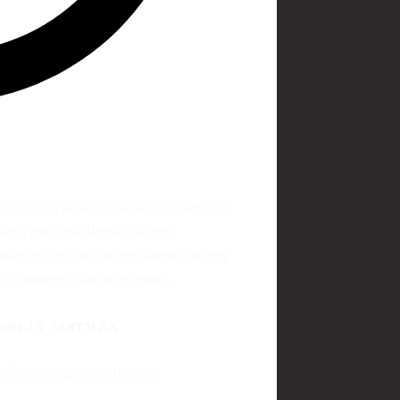
е эпизоды, возникающие из сочетания
ского фактора. Чтобы быстро
ботать протоколы: регламент, работу
состоянием поля и техники.
овых матчах
шибками подготовки: поле,