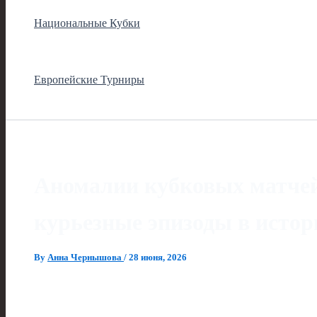
Национальные Кубки
Европейские Турниры
Аномалии кубковых матчей
курьезные эпизоды в истор
By
Анна Чернышова
/
28 июня, 2026