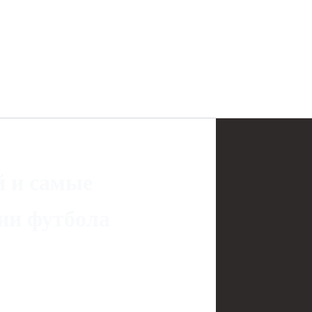
 и самые
ии футбола