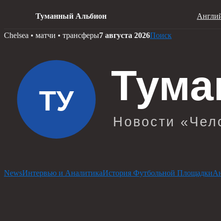
Туманный Альбион
Англий
Skip
Chelsea • матчи • трансферы
7 августа 2026
Поиск
to
content
News
Интервью и Аналитика
История Футбольной Площадки
Ан