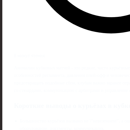
8 минут чтения
Аномалии кубковых матчей - это редкие, часто курьёзны
особенностей регламента, давления плей-офф и человече
предотвращать подобные сбои, клубам важно заранее отра
со стюардами, коммуникацию с арбитрами и управление 
Короткие выводы о курьёзах в кубк
Большинство курьёзов вызвано не \"невезением\", а о
оборудование, документы, коммуникация.