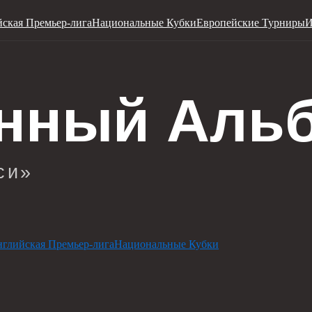
ская Премьер-лига
Национальные Кубки
Европейские Турниры
И
глийская Премьер-лига
Национальные Кубки