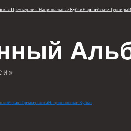
ская Премьер-лига
Национальные Кубки
Европейские Турниры
И
глийская Премьер-лига
Национальные Кубки