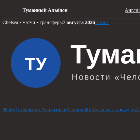
Туманный Альбион
Англий
Skip
Chelsea • матчи • трансферы
7 августа 2026
Поиск
to
content
News
Интервью и Аналитика
История Футбольной Площадки
Ан