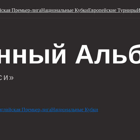
ская Премьер-лига
Национальные Кубки
Европейские Турниры
И
глийская Премьер-лига
Национальные Кубки