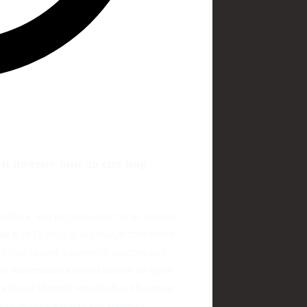
и почему они до сих пор
забыть, что когда-то они были важнее,
ё в 1871 году, и первые десятилетия
т был скорее «длинной дистанцией
шанс маленьким клубам выйти на один
ся после Первой мировой, в Испании –
 после поражения» выстраивал