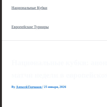
Национальные Кубки
Европейские Турниры
Национальные кубки: ано
матчи недели в европейско
By
Алексей Горчаков
/
25 января, 2026