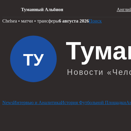
Туманный Альбион
Англий
Skip
Chelsea • матчи • трансферы
6 августа 2026
Поиск
to
content
News
Интервью и Аналитика
История Футбольной Площадки
Ан