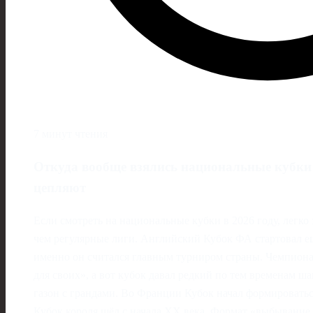
7 минут чтения
Откуда вообще взялись национальные кубки 
цепляют
Если смотреть на национальные кубки в 2026 году, легко 
чем регулярные лиги. Английский Кубок ФА стартовал ещ
именно он считался главным турниром страны. Чемпиона
для своих», а вот кубок давал редкий по тем временам 
газон с грандами. Во Франции Кубок начал формировать
Кубок короля шёл с начала ХХ века. Формат «выбывание