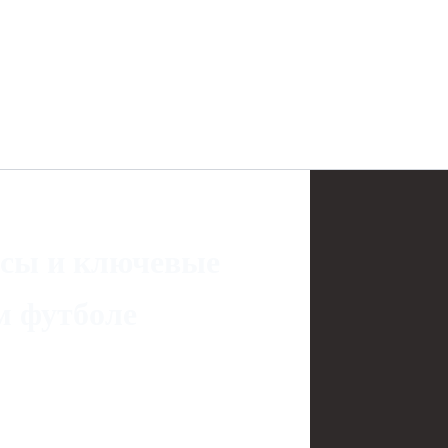
нсы и ключевые
м футболе